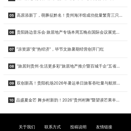
复航
高原添新丁，萌豚征黔名！贵州海洋馆成功批量繁育三只
05
小海豚，邀您为“高原宝宝”起名
贵阳路边音乐会·旅居地产专场本周五晚在国际会议展览中
06
心举行
“凉资源”变“热经济”，毕节文旅暑期经营创开门红
07
“旅居到贵州·生活更多彩”旅居地产推介暨百城千企“五省
08
+1”房地产联展联销活动在贵阳盛大启幕
双创新高！贵阳机场2026年暑运单日旅客吞吐量与航班起
09
降架次齐破纪录
品盛夏金芒 舞乡村新韵！2026“贵州村舞”暨望谟芒果丰收
10
季促消费活动盛大启幕
关于我们
联系方式
投稿说明
友情链接