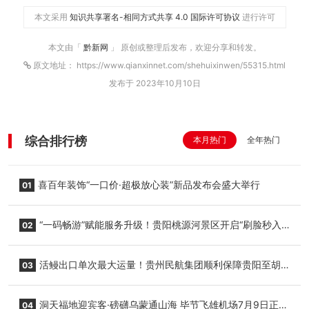
本文采用
知识共享署名-相同方式共享 4.0 国际许可协议
进行许可
本文由「
黔新网
」 原创或整理后发布，欢迎分享和转发。
原文地址： https://www.qianxinnet.com/shehuixinwen/55315.html
发布于 2023年10月10日
综合排行榜
本月热门
全年热门
喜百年装饰“一口价·超极放心装”新品发布会盛大举行
01
“一码畅游”赋能服务升级！贵阳桃源河景区开启“刷脸秒入
02
园”智慧游玩新模式
活鳗出口单次最大运量！贵州民航集团顺利保障贵阳至胡
03
志明国际生鲜货运任务
洞天福地迎宾客·磅礴乌蒙通山海 毕节飞雄机场7月9日正式
04