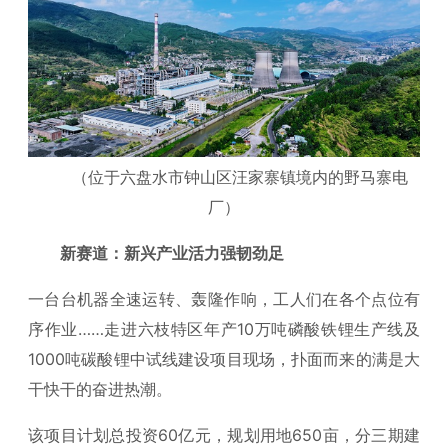
（位于六盘水市钟山区汪家寨镇境内的野马寨电
厂）
新赛道：新兴产业活力强韧劲足
一台台机器全速运转、轰隆作响，工人们在各个点位有
序作业……走进六枝特区年产10万吨磷酸铁锂生产线及
1000吨碳酸锂中试线建设项目现场，扑面而来的满是大
干快干的奋进热潮。
该项目计划总投资60亿元，规划用地650亩，分三期建