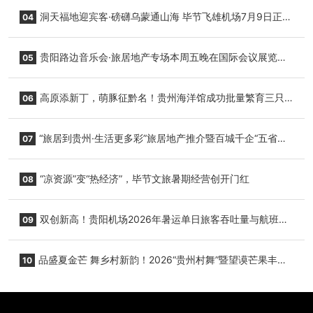
志明国际生鲜货运任务
洞天福地迎宾客·磅礴乌蒙通山海 毕节飞雄机场7月9日正式
04
复航
贵阳路边音乐会·旅居地产专场本周五晚在国际会议展览中
05
心举行
高原添新丁，萌豚征黔名！贵州海洋馆成功批量繁育三只
06
小海豚，邀您为“高原宝宝”起名
“旅居到贵州·生活更多彩”旅居地产推介暨百城千企“五省
07
+1”房地产联展联销活动在贵阳盛大启幕
“凉资源”变“热经济”，毕节文旅暑期经营创开门红
08
双创新高！贵阳机场2026年暑运单日旅客吞吐量与航班起
09
降架次齐破纪录
品盛夏金芒 舞乡村新韵！2026“贵州村舞”暨望谟芒果丰收
10
季促消费活动盛大启幕