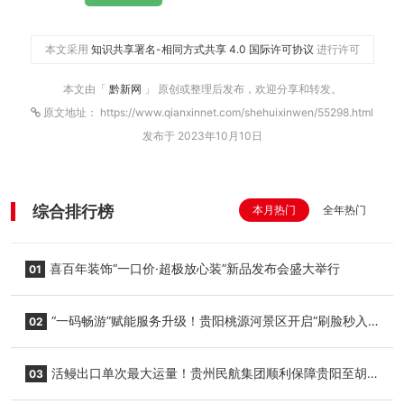
本文采用
知识共享署名-相同方式共享 4.0 国际许可协议
进行许可
本文由「
黔新网
」 原创或整理后发布，欢迎分享和转发。
原文地址： https://www.qianxinnet.com/shehuixinwen/55298.html
发布于 2023年10月10日
综合排行榜
本月热门
全年热门
喜百年装饰“一口价·超极放心装”新品发布会盛大举行
01
“一码畅游”赋能服务升级！贵阳桃源河景区开启“刷脸秒入
02
园”智慧游玩新模式
活鳗出口单次最大运量！贵州民航集团顺利保障贵阳至胡
03