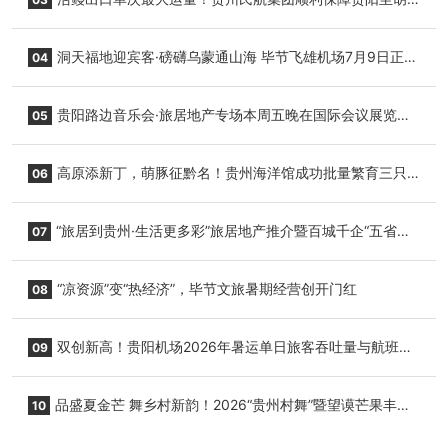
志明国际生鲜货运任务
洞天福地迎宾客·磅礴乌蒙通山海 毕节飞雄机场7月9日正式
04
复航
贵阳路边音乐会·旅居地产专场本周五晚在国际会议展览中
05
心举行
高原添新丁，萌豚征黔名！贵州海洋馆成功批量繁育三只
06
小海豚，邀您为“高原宝宝”起名
“旅居到贵州·生活更多彩”旅居地产推介暨百城千企“五省
07
+1”房地产联展联销活动在贵阳盛大启幕
“凉资源”变“热经济”，毕节文旅暑期经营创开门红
08
双创新高！贵阳机场2026年暑运单日旅客吞吐量与航班起
09
降架次齐破纪录
品盛夏金芒 舞乡村新韵！2026“贵州村舞”暨望谟芒果丰收
10
季促消费活动盛大启幕