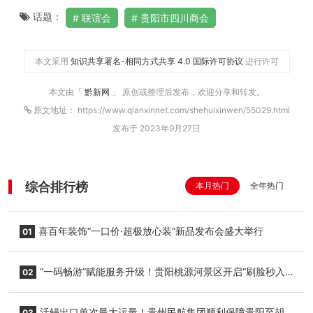
话题：
联谊会
贵阳市四川商会
本文采用
知识共享署名-相同方式共享 4.0 国际许可协议
进行许可
本文由「
黔新网
」 原创或整理后发布，欢迎分享和转发。
原文地址： https://www.qianxinnet.com/shehuixinwen/55029.html
发布于 2023年9月27日
综合排行榜
本月热门
全年热门
喜百年装饰“一口价·超极放心装”新品发布会盛大举行
01
“一码畅游”赋能服务升级！贵阳桃源河景区开启“刷脸秒入
02
园”智慧游玩新模式
活鳗出口单次最大运量！贵州民航集团顺利保障贵阳至胡
03