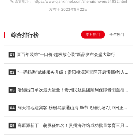
原文地址： https://www.qianxinnet.com/shehuixinwen/54932.html
发布于 2023年9月22日
综合排行榜
本月热门
全年热门
喜百年装饰“一口价·超极放心装”新品发布会盛大举行
01
“一码畅游”赋能服务升级！贵阳桃源河景区开启“刷脸秒入
02
园”智慧游玩新模式
活鳗出口单次最大运量！贵州民航集团顺利保障贵阳至胡
03
志明国际生鲜货运任务
洞天福地迎宾客·磅礴乌蒙通山海 毕节飞雄机场7月9日正式
04
复航
高原添新丁，萌豚征黔名！贵州海洋馆成功批量繁育三只
05