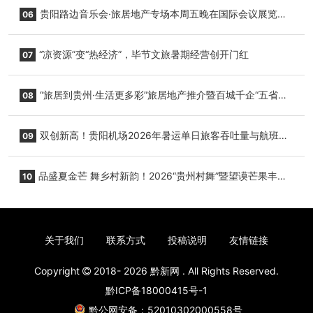
小海豚，邀您为“高原宝宝”起名
贵阳路边音乐会·旅居地产专场本周五晚在国际会议展览中
06
心举行
“凉资源”变“热经济”，毕节文旅暑期经营创开门红
07
“旅居到贵州·生活更多彩”旅居地产推介暨百城千企“五省
08
+1”房地产联展联销活动在贵阳盛大启幕
双创新高！贵阳机场2026年暑运单日旅客吞吐量与航班起
09
降架次齐破纪录
品盛夏金芒 舞乡村新韵！2026“贵州村舞”暨望谟芒果丰收
10
季促消费活动盛大启幕
关于我们
联系方式
投稿说明
友情链接
Copyright
2018- 2026
黔新网
. All Rights Reserved.
黔ICP备18000415号-1
黔公网安备：52010302000558号