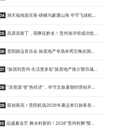
贵阳至胡志明国际生鲜货运任务
洞天福地迎宾客·磅礴乌蒙通山海 毕节飞雄机场
04
7月9日正式复航
高原添新丁，萌豚征黔名！贵州海洋馆成功批量
05
繁育三只小海豚，邀您为“高原宝宝”起名
贵阳路边音乐会·旅居地产专场本周五晚在国际
06
会议展览中心举行
“旅居到贵州·生活更多彩”旅居地产推介暨百城千
07
企“五省+1”房地产联展联销活动在贵阳盛大启幕
“凉资源”变“热经济”，毕节文旅暑期经营创开门
08
红
双创新高！贵阳机场2026年暑运单日旅客吞吐
09
量与航班起降架次齐破纪录
品盛夏金芒 舞乡村新韵！2026“贵州村舞”暨望
10
谟芒果丰收季促消费活动盛大启幕