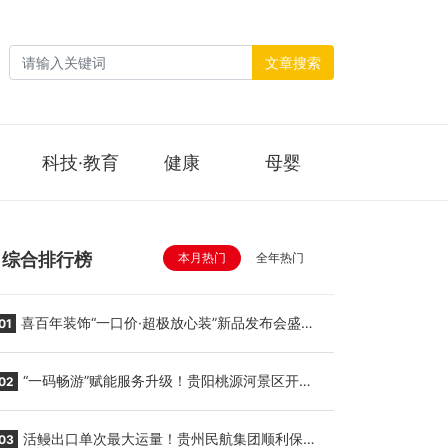
文章搜索
科技·教育
健康
母婴
综合排行榜
本月热门
全年热门
喜百年装饰“一口价·超极放心装”新品发布会盛大
01
举行
“一码畅游”赋能服务升级！贵阳桃源河景区开
02
启“刷脸秒入园”智慧游玩新模式
活鳗出口单次最大运量！贵州民航集团顺利保障
03