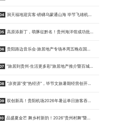
贵阳至胡志明国际生鲜货运任务
洞天福地迎宾客·磅礴乌蒙通山海 毕节飞雄机场
04
7月9日正式复航
高原添新丁，萌豚征黔名！贵州海洋馆成功批量
05
繁育三只小海豚，邀您为“高原宝宝”起名
贵阳路边音乐会·旅居地产专场本周五晚在国际
06
会议展览中心举行
“旅居到贵州·生活更多彩”旅居地产推介暨百城千
07
企“五省+1”房地产联展联销活动在贵阳盛大启幕
“凉资源”变“热经济”，毕节文旅暑期经营创开门
08
红
双创新高！贵阳机场2026年暑运单日旅客吞吐
09
量与航班起降架次齐破纪录
品盛夏金芒 舞乡村新韵！2026“贵州村舞”暨望
10
谟芒果丰收季促消费活动盛大启幕