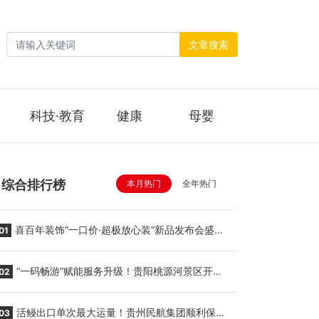
文章搜索
科技·教育
健康
母婴
综合排行榜
本月热门
全年热门
喜百年装饰“一口价·超极放心装”新品发布会盛大
01
举行
“一码畅游”赋能服务升级！贵阳桃源河景区开
02
启“刷脸秒入园”智慧游玩新模式
活鳗出口单次最大运量！贵州民航集团顺利保障
03