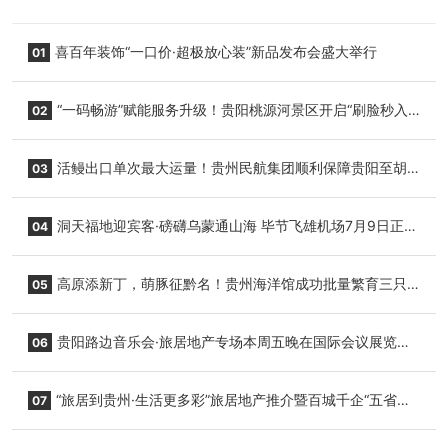
喜百年装饰“一口价·超极放心装”新品发布会盛大举行
01
“一码畅游”赋能服务升级！贵阳桃源河景区开启“刷脸秒入
02
园”智慧游玩新模式
活鳗出口单次最大运量！贵州民航集团顺利保障贵阳至胡
03
志明国际生鲜货运任务
洞天福地迎宾客·磅礴乌蒙通山海 毕节飞雄机场7月9日正式
04
复航
高原添新丁，萌豚征黔名！贵州海洋馆成功批量繁育三只
05
小海豚，邀您为“高原宝宝”起名
贵阳路边音乐会·旅居地产专场本周五晚在国际会议展览中
06
心举行
“旅居到贵州·生活更多彩”旅居地产推介暨百城千企“五省
07
+1”房地产联展联销活动在贵阳盛大启幕