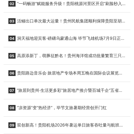
“一码畅游”赋能服务升级！贵阳桃源河景区开启“刷脸秒入
02
园”智慧游玩新模式
活鳗出口单次最大运量！贵州民航集团顺利保障贵阳至胡
03
志明国际生鲜货运任务
洞天福地迎宾客·磅礴乌蒙通山海 毕节飞雄机场7月9日正式
04
复航
高原添新丁，萌豚征黔名！贵州海洋馆成功批量繁育三只
05
小海豚，邀您为“高原宝宝”起名
贵阳路边音乐会·旅居地产专场本周五晚在国际会议展览中
06
心举行
“旅居到贵州·生活更多彩”旅居地产推介暨百城千企“五省
07
+1”房地产联展联销活动在贵阳盛大启幕
“凉资源”变“热经济”，毕节文旅暑期经营创开门红
08
双创新高！贵阳机场2026年暑运单日旅客吞吐量与航班起
09