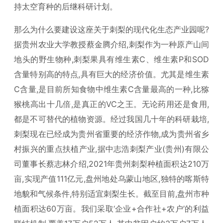
持太空育种的后继科研计划。
那么为什么要建设这座关于刺梨的现代化生态产业园呢?
据贵州农业大学教授蔡金腾介绍,刺梨作为一种原产山间
地头的野生物种,刺梨果具有维生素C、维生素P和SOD
含量特别高的特点,具有巨大的经济价值。尤其是维生素
C含量,是目前所知食物中维生素C含量最高的一种,比猕
猴桃高出十几倍,是真正的VC之王。无论药用还是食用,
都是不可替代的植物资源。经过我国几十年的科研栽培,
刺梨现在已经成为贵州省重要的经济作物,成为贵州省乡
村振兴的重点扶植产业,据中志浩刺梨产业(贵州)有限公
司董事长蔡志林介绍,2021年贵州刺梨种植面积达210万
亩,实现产值111亿元,盘州地处乌蒙山地区,独特的喀斯特
地貌和气候条件,特别适宜刺梨生长。截至目前,盘州市种
植面积达60万亩。我们采取‘企业+合作社+农户’的利益