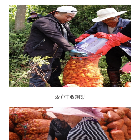
农户丰收刺梨