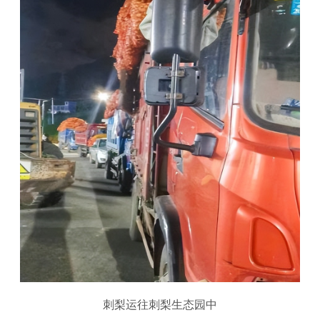
刺梨运往刺梨生态园中