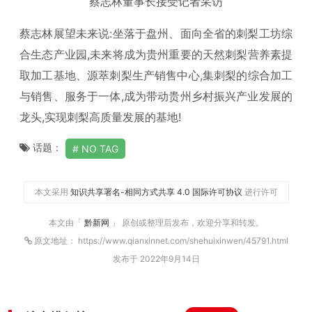
蔡志林董事长接受记者采访
蔡志林展望未来说:坐落于盘州、面向全省的刺梨工坊综
合生态产业园,未来将成为贵州重要的天然刺梨营养素提
取加工基地、源萃刺梨生产销售中心,集刺梨的综合加工
与销售、服务于一体,成为带动贵州乡村振兴产业发展的
龙头,实现刺梨高质量发展的基地!
话题：
NO TAG
本文采用
知识共享署名-相同方式共享 4.0 国际许可协议
进行许可
本文由「
黔新网
」 原创或整理后发布，欢迎分享和转发。
原文地址： https://www.qianxinnet.com/shehuixinwen/45791.html
发布于 2022年9月14日