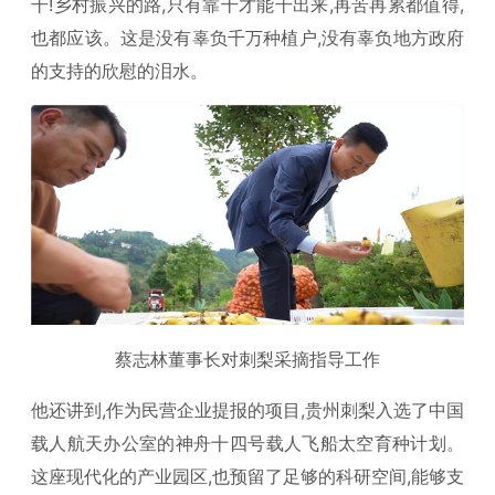
干!乡村振兴的路,只有靠干才能干出来,再苦再累都值得,
也都应该。这是没有辜负千万种植户,没有辜负地方政府
的支持的欣慰的泪水。
蔡志林董事长对刺梨采摘指导工作
他还讲到,作为民营企业提报的项目,贵州刺梨入选了中国
载人航天办公室的神舟十四号载人飞船太空育种计划。
这座现代化的产业园区,也预留了足够的科研空间,能够支