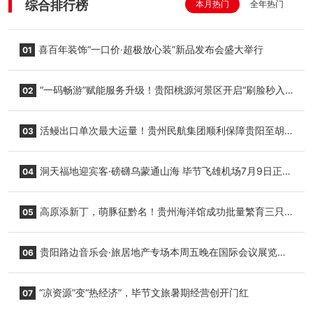
综合排行榜
本月热门
全年热门
喜百年装饰“一口价·超极放心装”新品发布会盛大举行
01
“一码畅游”赋能服务升级！贵阳桃源河景区开启“刷脸秒入
02
园”智慧游玩新模式
活鳗出口单次最大运量！贵州民航集团顺利保障贵阳至胡
03
志明国际生鲜货运任务
洞天福地迎宾客·磅礴乌蒙通山海 毕节飞雄机场7月9日正式
04
复航
高原添新丁，萌豚征黔名！贵州海洋馆成功批量繁育三只
05
小海豚，邀您为“高原宝宝”起名
贵阳路边音乐会·旅居地产专场本周五晚在国际会议展览中
06
心举行
“凉资源”变“热经济”，毕节文旅暑期经营创开门红
07