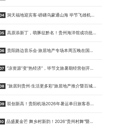
贵阳至胡志明国际生鲜货运任务
洞天福地迎宾客·磅礴乌蒙通山海 毕节飞雄机场
04
7月9日正式复航
高原添新丁，萌豚征黔名！贵州海洋馆成功批量
05
繁育三只小海豚，邀您为“高原宝宝”起名
贵阳路边音乐会·旅居地产专场本周五晚在国际
06
会议展览中心举行
“凉资源”变“热经济”，毕节文旅暑期经营创开门
07
红
“旅居到贵州·生活更多彩”旅居地产推介暨百城千
08
企“五省+1”房地产联展联销活动在贵阳盛大启幕
双创新高！贵阳机场2026年暑运单日旅客吞吐
09
量与航班起降架次齐破纪录
品盛夏金芒 舞乡村新韵！2026“贵州村舞”暨望
10
谟芒果丰收季促消费活动盛大启幕