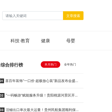
文章搜索
科技·教育
健康
母婴
综合排行榜
本月热门
全年热门
喜百年装饰“一口价·超极放心装”新品发布会盛大
01
举行
“一码畅游”赋能服务升级！贵阳桃源河景区开
02
启“刷脸秒入园”智慧游玩新模式
活鳗出口单次最大运量！贵州民航集团顺利保障
03