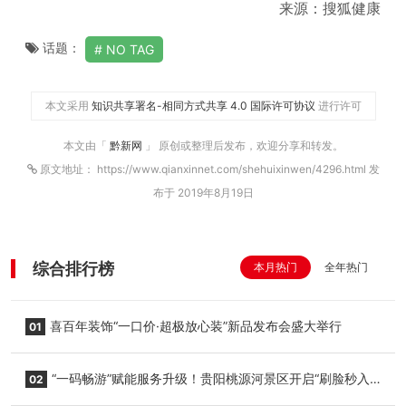
来源：搜狐健康
话题：
NO TAG
本文采用
知识共享署名-相同方式共享 4.0 国际许可协议
进行许可
本文由「
黔新网
」 原创或整理后发布，欢迎分享和转发。
原文地址： https://www.qianxinnet.com/shehuixinwen/4296.html 发
布于 2019年8月19日
综合排行榜
本月热门
全年热门
喜百年装饰“一口价·超极放心装”新品发布会盛大举行
01
“一码畅游”赋能服务升级！贵阳桃源河景区开启“刷脸秒入
02