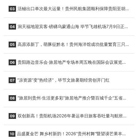
园”智慧游玩新模式
活鳗出口单次最大运量！贵州民航集团顺利保障贵阳至胡
03
志明国际生鲜货运任务
洞天福地迎宾客·磅礴乌蒙通山海 毕节飞雄机场7月9日正式
04
复航
高原添新丁，萌豚征黔名！贵州海洋馆成功批量繁育三只
05
小海豚，邀您为“高原宝宝”起名
贵阳路边音乐会·旅居地产专场本周五晚在国际会议展览中
06
心举行
“凉资源”变“热经济”，毕节文旅暑期经营创开门红
07
“旅居到贵州·生活更多彩”旅居地产推介暨百城千企“五省
08
+1”房地产联展联销活动在贵阳盛大启幕
双创新高！贵阳机场2026年暑运单日旅客吞吐量与航班起
09
降架次齐破纪录
品盛夏金芒 舞乡村新韵！2026“贵州村舞”暨望谟芒果丰收
10