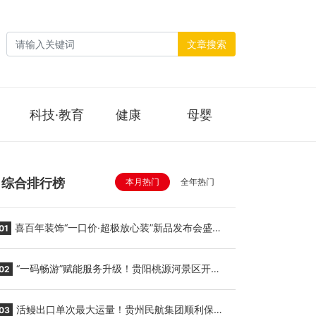
文章搜索
科技·教育
健康
母婴
综合排行榜
本月热门
全年热门
喜百年装饰“一口价·超极放心装”新品发布会盛大
01
举行
“一码畅游”赋能服务升级！贵阳桃源河景区开
02
启“刷脸秒入园”智慧游玩新模式
活鳗出口单次最大运量！贵州民航集团顺利保障
03