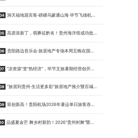
贵阳至胡志明国际生鲜货运任务
洞天福地迎宾客·磅礴乌蒙通山海 毕节飞雄机场
04
7月9日正式复航
高原添新丁，萌豚征黔名！贵州海洋馆成功批量
05
繁育三只小海豚，邀您为“高原宝宝”起名
贵阳路边音乐会·旅居地产专场本周五晚在国际
06
会议展览中心举行
“凉资源”变“热经济”，毕节文旅暑期经营创开门
07
红
“旅居到贵州·生活更多彩”旅居地产推介暨百城千
08
企“五省+1”房地产联展联销活动在贵阳盛大启幕
双创新高！贵阳机场2026年暑运单日旅客吞吐
09
量与航班起降架次齐破纪录
品盛夏金芒 舞乡村新韵！2026“贵州村舞”暨望
10
谟芒果丰收季促消费活动盛大启幕