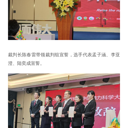
裁判长陈春雷带领裁判组宣誓，选手代表孟子涵、李亚
澄、陆奕成宣誓。