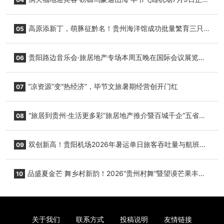
复航
高原添新丁，萌豚征黔名！贵州海洋馆成功批量繁育三只
05
小海豚，邀您为“高原宝宝”起名
贵阳路边音乐会·旅居地产专场本周五晚在国际会议展览中
06
心举行
“凉资源”变“热经济”，毕节文旅暑期经营创开门红
07
“旅居到贵州·生活更多彩”旅居地产推介暨百城千企“五省
08
+1”房地产联展联销活动在贵阳盛大启幕
双创新高！贵阳机场2026年暑运单日旅客吞吐量与航班起
09
降架次齐破纪录
品盛夏金芒 舞乡村新韵！2026“贵州村舞”暨望谟芒果丰收
10
季促消费活动盛大启幕
关于我们
联系方式
投稿说明
友情链接