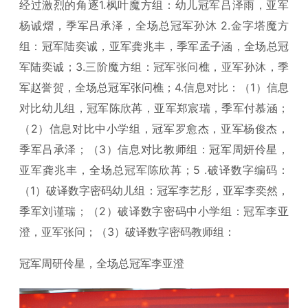
经过激烈的角逐1.枫叶魔方组：幼儿冠军吕泽雨，亚军
杨诚熠，季军吕承泽，全场总冠军孙沐 2.金字塔魔方
组：冠军陆奕诚，亚军龚兆丰，季军孟子涵，全场总冠
军陆奕诚；3.三阶魔方组：冠军张问樵，亚军孙沐，季
军赵誉贺，全场总冠军张问樵；4.信息对比：（1）信息
对比幼儿组，冠军陈欣苒，亚军郑宸瑞，季军付慕涵；
（2）信息对比中小学组，冠军罗愈杰，亚军杨俊杰，
季军吕承泽；（3）信息对比教师组：冠军周妍伶星，
亚军龚兆丰，全场总冠军陈欣苒；5 .破译数字编码：
（1）破译数字密码幼儿组：冠军李艺彤，亚军李奕然，
季军刘谨瑞；（2）破译数字密码中小学组：冠军李亚
澄，亚军张问；（3）破译数字密码教师组：
冠军周研伶星，全场总冠军李亚澄