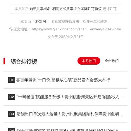
本文采用
知识共享署名-相同方式共享 4.0 国际许可协议
进行许可
本文由「
黔新网
」 原创或整理后发布，欢迎分享和转发。
原文地址： https://www.qianxinnet.com/shehuixinwen/42343.html
发布于 2022年2月21日
综合排行榜
本月热门
全年热门
喜百年装饰“一口价·超极放心装”新品发布会盛大举行
01
“一码畅游”赋能服务升级！贵阳桃源河景区开启“刷脸秒入
02
园”智慧游玩新模式
活鳗出口单次最大运量！贵州民航集团顺利保障贵阳至胡
03
志明国际生鲜货运任务
洞天福地迎宾客·磅礴乌蒙通山海 毕节飞雄机场7月9日正式
04