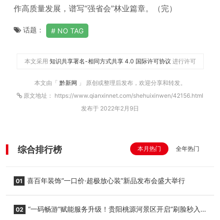
作高质量发展，谱写“强省会”林业篇章。（完）
话题：
NO TAG
本文采用
知识共享署名-相同方式共享 4.0 国际许可协议
进行许可
本文由「
黔新网
」 原创或整理后发布，欢迎分享和转发。
原文地址： https://www.qianxinnet.com/shehuixinwen/42156.html
发布于 2022年2月9日
综合排行榜
本月热门
全年热门
喜百年装饰“一口价·超极放心装”新品发布会盛大举行
01
“一码畅游”赋能服务升级！贵阳桃源河景区开启“刷脸秒入
02