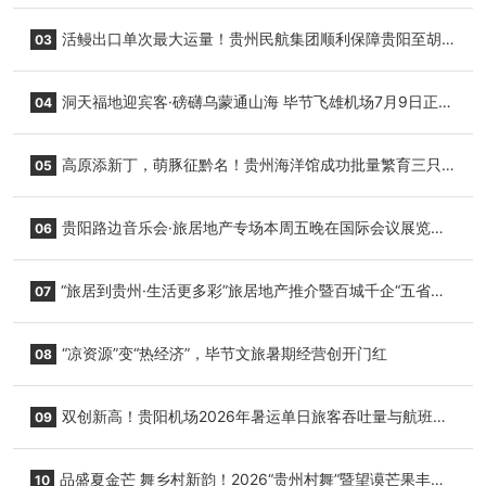
园”智慧游玩新模式
活鳗出口单次最大运量！贵州民航集团顺利保障贵阳至胡
03
志明国际生鲜货运任务
洞天福地迎宾客·磅礴乌蒙通山海 毕节飞雄机场7月9日正式
04
复航
高原添新丁，萌豚征黔名！贵州海洋馆成功批量繁育三只
05
小海豚，邀您为“高原宝宝”起名
贵阳路边音乐会·旅居地产专场本周五晚在国际会议展览中
06
心举行
“旅居到贵州·生活更多彩”旅居地产推介暨百城千企“五省
07
+1”房地产联展联销活动在贵阳盛大启幕
“凉资源”变“热经济”，毕节文旅暑期经营创开门红
08
双创新高！贵阳机场2026年暑运单日旅客吞吐量与航班起
09
降架次齐破纪录
品盛夏金芒 舞乡村新韵！2026“贵州村舞”暨望谟芒果丰收
10