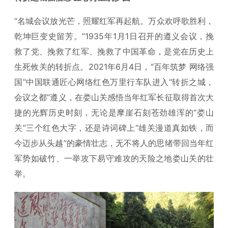
“名城会议放光芒，照耀红军再起航。万众欢呼歌胜利，
乾坤巨变史留芳。”1935年1月1日召开的遵义会议，挽
救了党、挽救了红军、挽救了中国革命，是党在历史上
生死攸关的转折点。2021年6月4日，“百年筑梦 网络强
国”中国联通匠心网络红色万里行车队进入“转折之城，
会议之都”遵义，在娄山关感悟当年红军长征取得首次大
捷的光辉历史时刻，无论是摩崖石刻苍劲雄浑的“娄山
关”三个红色大字，还是诗词碑上“雄关漫道真如铁，而
今迈步从头越”的豪情壮志，无不将人的思绪带回当年红
军势如破竹、一举攻下易守难攻的天险之地娄山关的壮
举。