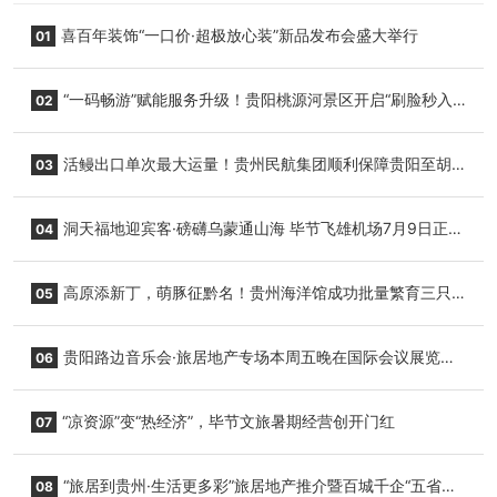
喜百年装饰“一口价·超极放心装”新品发布会盛大举行
01
“一码畅游”赋能服务升级！贵阳桃源河景区开启“刷脸秒入
02
园”智慧游玩新模式
活鳗出口单次最大运量！贵州民航集团顺利保障贵阳至胡
03
志明国际生鲜货运任务
洞天福地迎宾客·磅礴乌蒙通山海 毕节飞雄机场7月9日正式
04
复航
高原添新丁，萌豚征黔名！贵州海洋馆成功批量繁育三只
05
小海豚，邀您为“高原宝宝”起名
贵阳路边音乐会·旅居地产专场本周五晚在国际会议展览中
06
心举行
“凉资源”变“热经济”，毕节文旅暑期经营创开门红
07
“旅居到贵州·生活更多彩”旅居地产推介暨百城千企“五省
08