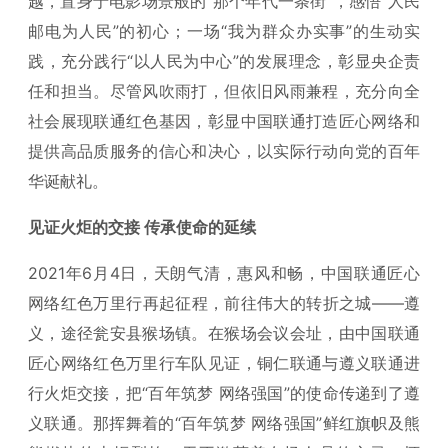
越，置身于电影场景般的“那个年代一条街”，感悟“人民
邮电为人民”的初心；一场“我为群众办实事”的生动实
践，充分践行“以人民为中心”的发展理念，彰显央企责
任和担当。尽管风吹雨打，但依旧风雨兼程，充分向全
社会展现联通红色基因，彰显中国联通打造匠心网络和
提供高品质服务的信心和决心，以实际行动向党的百年
华诞献礼。
见证火炬的交接 传承使命的延续
2021年6月4日，天朗气清，惠风和畅，中国联通匠心
网络红色万里行再起征程，前往伟大的转折之城——遵
义，途径瓮安县猴场镇。在猴场会议会址，由中国联通
匠心网络红色万里行车队见证，铜仁联通与遵义联通进
行火炬交接，把“百年筑梦 网络强国”的使命传递到了遵
义联通。那挥舞着的“百年筑梦 网络强国”鲜红旗帜及熊