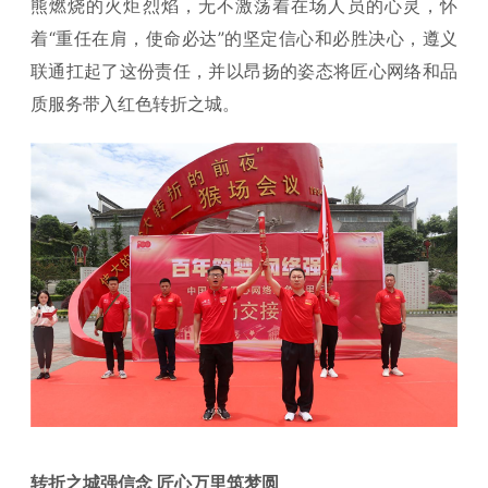
熊燃烧的火炬烈焰，无不激荡着在场人员的心灵，怀
着“重任在肩，使命必达”的坚定信心和必胜决心，遵义
联通扛起了这份责任，并以昂扬的姿态将匠心网络和品
质服务带入红色转折之城。
转折之城强信念 匠心万里筑梦圆