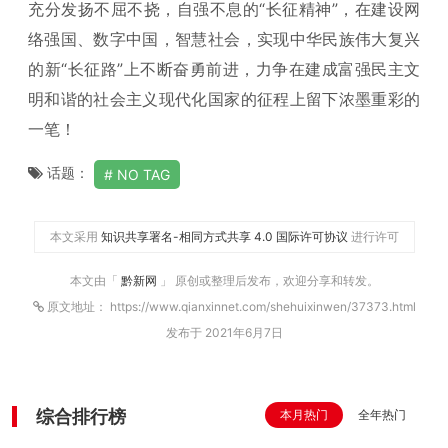
充分发扬不屈不挠，自强不息的“长征精神”，在建设网
络强国、数字中国，智慧社会，实现中华民族伟大复兴
的新“长征路”上不断奋勇前进，力争在建成富强民主文
明和谐的社会主义现代化国家的征程上留下浓墨重彩的
一笔！
话题：
NO TAG
本文采用
知识共享署名-相同方式共享 4.0 国际许可协议
进行许可
本文由「
黔新网
」 原创或整理后发布，欢迎分享和转发。
原文地址： https://www.qianxinnet.com/shehuixinwen/37373.html
发布于 2021年6月7日
综合排行榜
本月热门
全年热门