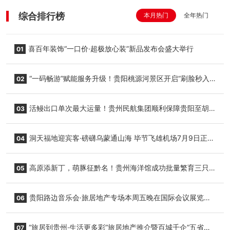
综合排行榜
本月热门
全年热门
喜百年装饰“一口价·超极放心装”新品发布会盛大举行
01
“一码畅游”赋能服务升级！贵阳桃源河景区开启“刷脸秒入
02
园”智慧游玩新模式
活鳗出口单次最大运量！贵州民航集团顺利保障贵阳至胡
03
志明国际生鲜货运任务
洞天福地迎宾客·磅礴乌蒙通山海 毕节飞雄机场7月9日正式
04
复航
高原添新丁，萌豚征黔名！贵州海洋馆成功批量繁育三只
05
小海豚，邀您为“高原宝宝”起名
贵阳路边音乐会·旅居地产专场本周五晚在国际会议展览中
06
心举行
“旅居到贵州·生活更多彩”旅居地产推介暨百城千企“五省
07