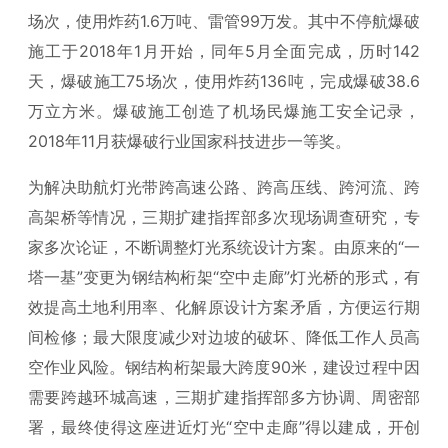
场次，使用炸药1.6万吨、雷管99万发。其中不停航爆破
施工于2018年1月开始，同年5月全面完成，历时142
天，爆破施工75场次，使用炸药136吨，完成爆破38.6
万立方米。爆破施工创造了机场民爆施工安全记录，
2018年11月获爆破行业国家科技进步一等奖。
为解决助航灯光带跨高速公路、跨高压线、跨河流、跨
高架桥等情况，三期扩建指挥部多次现场调查研究，专
家多次论证，不断调整灯光系统设计方案。由原来的“一
塔一基”变更为钢结构桁架“空中走廊”灯光桥的形式，有
效提高土地利用率、化解原设计方案矛盾，方便运行期
间检修；最大限度减少对边坡的破坏、降低工作人员高
空作业风险。钢结构桁架最大跨度90米，建设过程中因
需要跨越环城高速，三期扩建指挥部多方协调、周密部
署，最终使得这座进近灯光“空中走廊”得以建成，开创