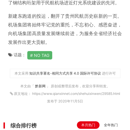
了钢结构珩架用于民航机场进近灯光系统建设的先河。
新建东跑道的投运，翻开了贵州民航历史崭新的一页。
机场集团将始终牢记党的重托，不忘初心、感恩奋进，
向机场集团高质量发展继续前进，为服务全省经济社会
发展作出更大贡献。
话题：
NO TAG
本文采用
知识共享署名-相同方式共享 4.0 国际许可协议
进行许可
本文由「
黔新网
」 原创或整理后发布，欢迎分享和转发。
原文地址： https://www.qianxinnet.com/shehuixinwen/29585.html
发布于 2020年11月5日
综合排行榜
本月热门
全年热门