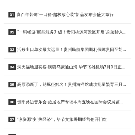
喜百年装饰“一口价·超极放心装”新品发布会盛大举行
01
“一码畅游”赋能服务升级！贵阳桃源河景区开启“刷脸秒入
02
园”智慧游玩新模式
活鳗出口单次最大运量！贵州民航集团顺利保障贵阳至胡
03
志明国际生鲜货运任务
洞天福地迎宾客·磅礴乌蒙通山海 毕节飞雄机场7月9日正式
04
复航
高原添新丁，萌豚征黔名！贵州海洋馆成功批量繁育三只
05
小海豚，邀您为“高原宝宝”起名
贵阳路边音乐会·旅居地产专场本周五晚在国际会议展览中
06
心举行
“凉资源”变“热经济”，毕节文旅暑期经营创开门红
07