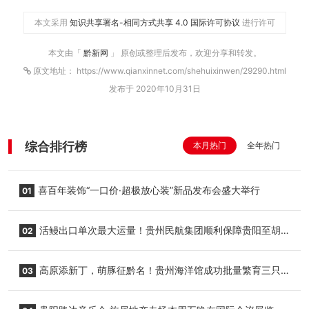
本文采用
知识共享署名-相同方式共享 4.0 国际许可协议
进行许可
本文由「
黔新网
」 原创或整理后发布，欢迎分享和转发。
原文地址： https://www.qianxinnet.com/shehuixinwen/29290.html
发布于 2020年10月31日
综合排行榜
本月热门
全年热门
喜百年装饰“一口价·超极放心装”新品发布会盛大举行
01
活鳗出口单次最大运量！贵州民航集团顺利保障贵阳至胡
02
志明国际生鲜货运任务
高原添新丁，萌豚征黔名！贵州海洋馆成功批量繁育三只
03
小海豚，邀您为“高原宝宝”起名