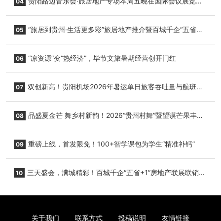
贵阳路边音乐会·旅居地产专场本周五晚在国际会议展览中
04
心举行
“旅居到贵州·生活更多彩”旅居地产推介暨百城千企“五省
05
+1”房地产联展联销活动在贵阳盛大启幕
“凉资源”变“热经济”，毕节文旅暑期经营创开门红
06
双创新高！贵阳机场2026年暑运单日旅客吞吐量与航班起
07
降架次齐破纪录
品盛夏金芒 舞乡村新韵！2026“贵州村舞”暨望谟芒果丰收
08
季促消费活动盛大启幕
重磅上线，首发限免！100+智学课包为学生“精准补钙”
09
三天盛会，满城精彩！百城千企“五省+1”房地产联展联销活
10
动圆满收官
关于我们
联系方式
投稿说明
友情链接