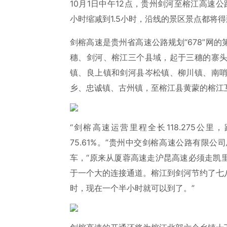
10月1日中午12点，贵州剑河至榕江高速
小时缩减到1.5小时，沿线的景区景点都将
剑榕高速是贵州省高速公路规划“678”网
穗、剑河、榕江三个县域，起于三穗的寨
镇、良上镇和剑河县岑松镇、柳川镇、南
乡、忠诚镇、古州镇，至榕江县黄蒙的榕江
“剑榕高速运营里程全长118.275公里
75.61%。”贵州中交剑榕高速公路有限公
车，“原来从厦蓉高速走沪昆高速必须走凯
于一个大的连接通道。榕江到剑河节约了七
时，现在一个半小时就可以到了。”