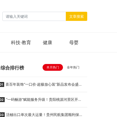
文章搜索
科技·教育
健康
母婴
综合排行榜
本月热门
全年热门
喜百年装饰“一口价·超极放心装”新品发布会盛大
01
举行
“一码畅游”赋能服务升级！贵阳桃源河景区开
02
启“刷脸秒入园”智慧游玩新模式
活鳗出口单次最大运量！贵州民航集团顺利保障
03