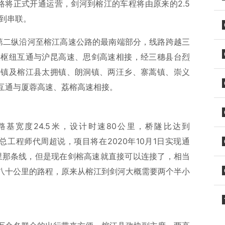
公路将正式开通运营，剑河到榕江的车程将由原来的2.5
得到串联。
的第二纵沿河至榕江高速公路的最南端部分，线路跨越三
头枢纽互通与沪昆高速、思剑高速相接，经三穗县台烈
哨镇及榕江县太拥镇、朗洞镇、两汪乡、寨蒿镇、崇义
互通与厦蓉高速、荔榕高速相接。
，路基宽度24.5米，设计时速80公里，桥隧比达到
司总工程师代周超说，项目将在2020年10月1日实现通
里那条线，但是现在剑榕高速就直接可以连接了，相当
八十公里的路程，原来从榕江到剑河大概需要两个半小