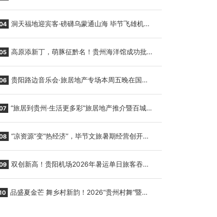
贵阳至胡志明国际生鲜货运任务
洞天福地迎宾客·磅礴乌蒙通山海 毕节飞雄机场
04
7月9日正式复航
高原添新丁，萌豚征黔名！贵州海洋馆成功批量
05
繁育三只小海豚，邀您为“高原宝宝”起名
贵阳路边音乐会·旅居地产专场本周五晚在国际
06
会议展览中心举行
“旅居到贵州·生活更多彩”旅居地产推介暨百城千
07
企“五省+1”房地产联展联销活动在贵阳盛大启幕
“凉资源”变“热经济”，毕节文旅暑期经营创开门
08
红
双创新高！贵阳机场2026年暑运单日旅客吞吐
09
量与航班起降架次齐破纪录
品盛夏金芒 舞乡村新韵！2026“贵州村舞”暨望
10
谟芒果丰收季促消费活动盛大启幕