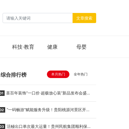
文章搜索
科技·教育
健康
母婴
综合排行榜
本月热门
全年热门
喜百年装饰“一口价·超极放心装”新品发布会盛大
01
举行
“一码畅游”赋能服务升级！贵阳桃源河景区开
02
启“刷脸秒入园”智慧游玩新模式
活鳗出口单次最大运量！贵州民航集团顺利保障
03