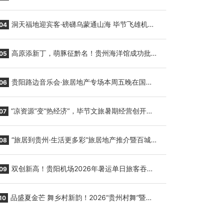
贵阳至胡志明国际生鲜货运任务
洞天福地迎宾客·磅礴乌蒙通山海 毕节飞雄机场
04
7月9日正式复航
高原添新丁，萌豚征黔名！贵州海洋馆成功批量
05
繁育三只小海豚，邀您为“高原宝宝”起名
贵阳路边音乐会·旅居地产专场本周五晚在国际
06
会议展览中心举行
“凉资源”变“热经济”，毕节文旅暑期经营创开门
07
红
“旅居到贵州·生活更多彩”旅居地产推介暨百城千
08
企“五省+1”房地产联展联销活动在贵阳盛大启幕
双创新高！贵阳机场2026年暑运单日旅客吞吐
09
量与航班起降架次齐破纪录
品盛夏金芒 舞乡村新韵！2026“贵州村舞”暨望
10
谟芒果丰收季促消费活动盛大启幕