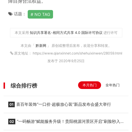
障自身合法权益。
话题：
NO TAG
本文采用
知识共享署名-相同方式共享 4.0 国际许可协议
进行许可
本文由「
黔新网
」 原创或整理后发布，欢迎分享和转发。
原文地址： https://www.qianxinnet.com/shehuixinwen/28059.html
发布于 2020年9月25日
综合排行榜
本月热门
全年热门
喜百年装饰“一口价·超极放心装”新品发布会盛大举行
01
“一码畅游”赋能服务升级！贵阳桃源河景区开启“刷脸秒入
02