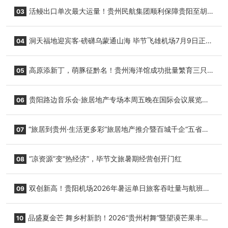
园”智慧游玩新模式
活鳗出口单次最大运量！贵州民航集团顺利保障贵阳至胡
03
志明国际生鲜货运任务
洞天福地迎宾客·磅礴乌蒙通山海 毕节飞雄机场7月9日正式
04
复航
高原添新丁，萌豚征黔名！贵州海洋馆成功批量繁育三只
05
小海豚，邀您为“高原宝宝”起名
贵阳路边音乐会·旅居地产专场本周五晚在国际会议展览中
06
心举行
“旅居到贵州·生活更多彩”旅居地产推介暨百城千企“五省
07
+1”房地产联展联销活动在贵阳盛大启幕
“凉资源”变“热经济”，毕节文旅暑期经营创开门红
08
双创新高！贵阳机场2026年暑运单日旅客吞吐量与航班起
09
降架次齐破纪录
品盛夏金芒 舞乡村新韵！2026“贵州村舞”暨望谟芒果丰收
10