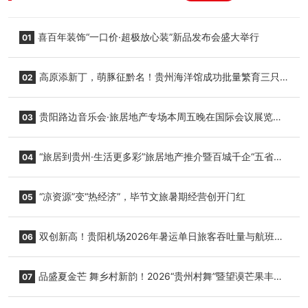
喜百年装饰“一口价·超极放心装”新品发布会盛大举行
01
高原添新丁，萌豚征黔名！贵州海洋馆成功批量繁育三只
02
小海豚，邀您为“高原宝宝”起名
贵阳路边音乐会·旅居地产专场本周五晚在国际会议展览中
03
心举行
“旅居到贵州·生活更多彩”旅居地产推介暨百城千企“五省
04
+1”房地产联展联销活动在贵阳盛大启幕
“凉资源”变“热经济”，毕节文旅暑期经营创开门红
05
双创新高！贵阳机场2026年暑运单日旅客吞吐量与航班起
06
降架次齐破纪录
品盛夏金芒 舞乡村新韵！2026“贵州村舞”暨望谟芒果丰收
07
季促消费活动盛大启幕