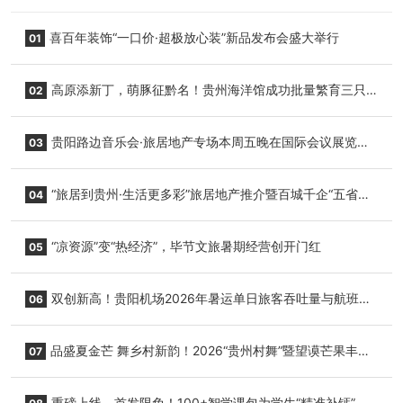
喜百年装饰“一口价·超极放心装”新品发布会盛大举行
01
高原添新丁，萌豚征黔名！贵州海洋馆成功批量繁育三只
02
小海豚，邀您为“高原宝宝”起名
贵阳路边音乐会·旅居地产专场本周五晚在国际会议展览中
03
心举行
“旅居到贵州·生活更多彩”旅居地产推介暨百城千企“五省
04
+1”房地产联展联销活动在贵阳盛大启幕
“凉资源”变“热经济”，毕节文旅暑期经营创开门红
05
双创新高！贵阳机场2026年暑运单日旅客吞吐量与航班起
06
降架次齐破纪录
品盛夏金芒 舞乡村新韵！2026“贵州村舞”暨望谟芒果丰收
07
季促消费活动盛大启幕
重磅上线，首发限免！100+智学课包为学生“精准补钙”