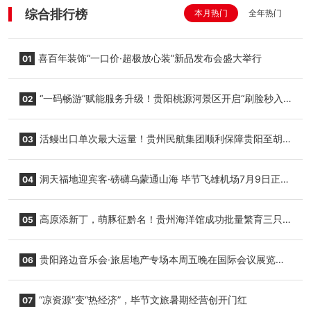
综合排行榜
本月热门
全年热门
喜百年装饰“一口价·超极放心装”新品发布会盛大举行
01
“一码畅游”赋能服务升级！贵阳桃源河景区开启“刷脸秒入
02
园”智慧游玩新模式
活鳗出口单次最大运量！贵州民航集团顺利保障贵阳至胡
03
志明国际生鲜货运任务
洞天福地迎宾客·磅礴乌蒙通山海 毕节飞雄机场7月9日正式
04
复航
高原添新丁，萌豚征黔名！贵州海洋馆成功批量繁育三只
05
小海豚，邀您为“高原宝宝”起名
贵阳路边音乐会·旅居地产专场本周五晚在国际会议展览中
06
心举行
“凉资源”变“热经济”，毕节文旅暑期经营创开门红
07