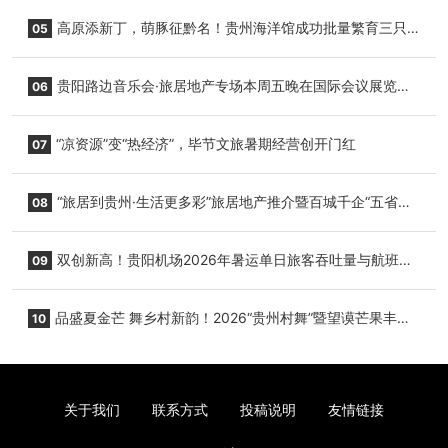
复航
高原添新丁，萌豚征黔名！贵州海洋馆成功批量繁育三只
05
小海豚，邀您为“高原宝宝”起名
贵阳路边音乐会·旅居地产专场本周五晚在国际会议展览中
06
心举行
“凉资源”变“热经济”，毕节文旅暑期经营创开门红
07
“旅居到贵州·生活更多彩”旅居地产推介暨百城千企“五省
08
+1”房地产联展联销活动在贵阳盛大启幕
双创新高！贵阳机场2026年暑运单日旅客吞吐量与航班起
09
降架次齐破纪录
品盛夏金芒 舞乡村新韵！2026“贵州村舞”暨望谟芒果丰收
10
季促消费活动盛大启幕
关于我们
联系方式
投稿说明
友情链接