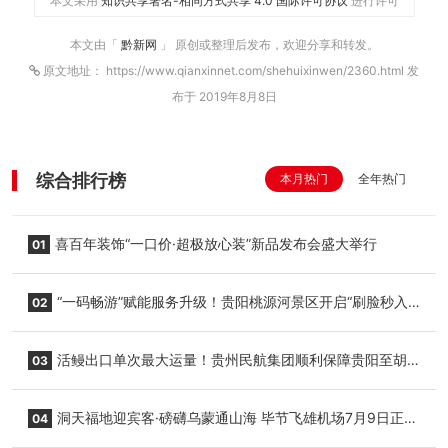
本文采用
知识共享署名-相同方式共享 4.0 国际许可协议
进行许可
本文由「
黔新网
」 原创或整理后发布，欢迎分享和转发。
原文地址： https://www.qianxinnet.com/shehuixinwen/2360.html 发
布于 2019年8月8日
综合排行榜
本月热门
全年热门
喜百年装饰“一口价·超极放心装”新品发布会盛大举行
01
“一码畅游”赋能服务升级！贵阳桃源河景区开启“刷脸秒入
02
园”智慧游玩新模式
活鳗出口单次最大运量！贵州民航集团顺利保障贵阳至胡
03
志明国际生鲜货运任务
洞天福地迎宾客·磅礴乌蒙通山海 毕节飞雄机场7月9日正式
04