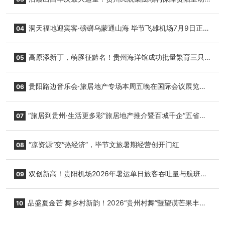
志明国际生鲜货运任务
洞天福地迎宾客·磅礴乌蒙通山海 毕节飞雄机场7月9日正式
04
复航
高原添新丁，萌豚征黔名！贵州海洋馆成功批量繁育三只
05
小海豚，邀您为“高原宝宝”起名
贵阳路边音乐会·旅居地产专场本周五晚在国际会议展览中
06
心举行
“旅居到贵州·生活更多彩”旅居地产推介暨百城千企“五省
07
+1”房地产联展联销活动在贵阳盛大启幕
“凉资源”变“热经济”，毕节文旅暑期经营创开门红
08
双创新高！贵阳机场2026年暑运单日旅客吞吐量与航班起
09
降架次齐破纪录
品盛夏金芒 舞乡村新韵！2026“贵州村舞”暨望谟芒果丰收
10
季促消费活动盛大启幕