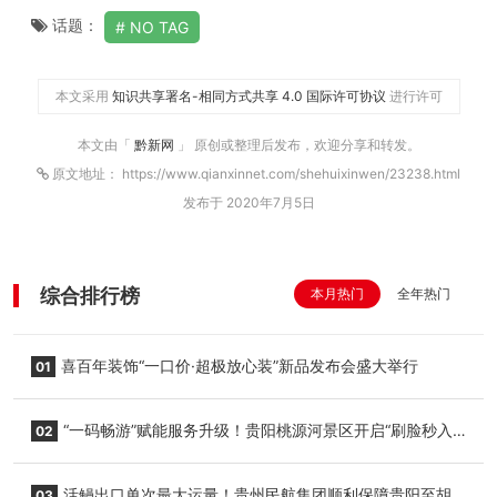
话题：
NO TAG
本文采用
知识共享署名-相同方式共享 4.0 国际许可协议
进行许可
本文由「
黔新网
」 原创或整理后发布，欢迎分享和转发。
原文地址： https://www.qianxinnet.com/shehuixinwen/23238.html
发布于 2020年7月5日
综合排行榜
本月热门
全年热门
喜百年装饰“一口价·超极放心装”新品发布会盛大举行
01
“一码畅游”赋能服务升级！贵阳桃源河景区开启“刷脸秒入
02
园”智慧游玩新模式
活鳗出口单次最大运量！贵州民航集团顺利保障贵阳至胡
03