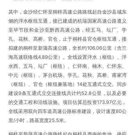
其中，金沙经仁怀至桐梓高速公路路线起自金沙县城东
侧的泮水枢纽互通，接已建成的杭瑞国家高速公路遵义
至毕节段和金沙至黔西高速公路，经五马、坛厂、学
孔、花秋、高桥、官仓，止于桐梓县官仓枢纽互通，接
拟建的桐梓至新蒲高速公路，全长约106.06公里（含兰
海高速联络线4.89公里）。全线设置泮水（枢纽）、泮
水西、五马、坛厂（枢纽）、仁怀南、楠木、仁怀东、
中元（枢纽）、茅台机场、学孔、花秋、高桥、甫家湾
（枢纽）、官仓（枢纽兼落地）14处互通式立交。同步
建设9条互通式立交连接线共计约52.8公里，以及必要
的交通工程和沿线设施。项目估算总投资173.97亿元，
全线采用双向四车道高速公路标准建设，设计速度80公
里/小时，路基宽度25.5米。
桐梓至新蒲高速公路路线起自桐梓县西南的鱼池，接拟