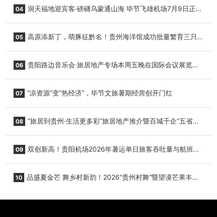
志明国际生鲜货运任务
洞天福地迎宾客·磅礴乌蒙通山海 毕节飞雄机场7月9日正式
04
复航
高原添新丁，萌豚征黔名！贵州海洋馆成功批量繁育三只
05
小海豚，邀您为“高原宝宝”起名
贵阳路边音乐会·旅居地产专场本周五晚在国际会议展览中
06
心举行
“凉资源”变“热经济”，毕节文旅暑期经营创开门红
07
“旅居到贵州·生活更多彩”旅居地产推介暨百城千企“五省
08
+1”房地产联展联销活动在贵阳盛大启幕
双创新高！贵阳机场2026年暑运单日旅客吞吐量与航班起
09
降架次齐破纪录
品盛夏金芒 舞乡村新韵！2026“贵州村舞”暨望谟芒果丰收
10
季促消费活动盛大启幕