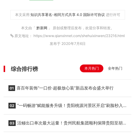
本文采用
知识共享署名-相同方式共享 4.0 国际许可协议
进行许可
本文由「
黔新网
」 原创或整理后发布，欢迎分享和转发。
原文地址： https://www.qianxinnet.com/shehuixinwen/23216.html
发布于 2020年7月6日
综合排行榜
本月热门
全年热门
喜百年装饰“一口价·超极放心装”新品发布会盛大举行
01
“一码畅游”赋能服务升级！贵阳桃源河景区开启“刷脸秒入
02
园”智慧游玩新模式
活鳗出口单次最大运量！贵州民航集团顺利保障贵阳至胡
03