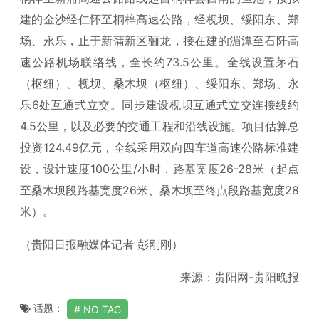
建的金沙经仁怀至桐梓高速公路，经枧坝、绥阳东、郑
场、永乐，止于新蒲新区骊龙，接在建的湄潭至石阡高
速公路机场联络线，全长约73.5公里。全线设置茅石
（枢纽）、枧坝、桑木坝（枢纽）、绥阳东、郑场、永
乐6处互通式立交。同步建设枧坝互通式立交连接线约
4.5公里，以及必要的交通工程和沿线设施。项目估算总
投资124.49亿元，全线采用双向四车道高速公路标准建
设，设计速度100公里/小时，路基宽度26-28米（起点
至桑木坝段路基宽度26米、桑木坝至终点段路基宽度28
米）。
（贵阳日报融媒体记者 彭刚刚）
来源：贵阳网-贵阳晚报
话题：
NO TAG