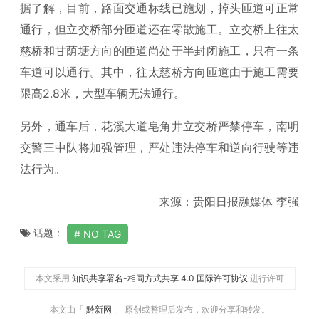
据了解，目前，路面交通标线已施划，掉头匝道可正常
通行，但立交桥部分匝道还在零散施工。立交桥上往太
慈桥和甘荫塘方向的匝道尚处于半封闭施工，只有一条
车道可以通行。其中，往太慈桥方向匝道由于施工需要
限高2.8米，大型车辆无法通行。
另外，通车后，花溪大道皂角井立交桥严禁停车，南明
交警三中队将加强管理，严处违法停车和逆向行驶等违
法行为。
来源：贵阳日报融媒体 李强
话题：
NO TAG
本文采用
知识共享署名-相同方式共享 4.0 国际许可协议
进行许可
本文由「
黔新网
」 原创或整理后发布，欢迎分享和转发。