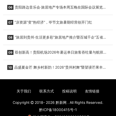
小海豚，邀您为“高原宝宝”起名
贵阳路边音乐会·旅居地产专场本周五晚在国际会议展览中
06
心举行
“凉资源”变“热经济”，毕节文旅暑期经营创开门红
07
“旅居到贵州·生活更多彩”旅居地产推介暨百城千企“五省
08
+1”房地产联展联销活动在贵阳盛大启幕
双创新高！贵阳机场2026年暑运单日旅客吞吐量与航班起
09
降架次齐破纪录
品盛夏金芒 舞乡村新韵！2026“贵州村舞”暨望谟芒果丰收
10
季促消费活动盛大启幕
关于我们
联系方式
投稿说明
友情链接
Copyright
2018- 2026
黔新网
. All Rights Reserved.
黔ICP备18000415号-1