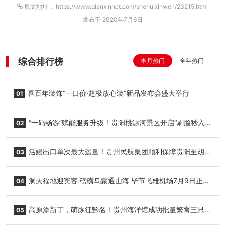
原文地址： https://www.qianxinnet.com/shehuixinwen/23215.html
发布于 2020年7月6日
综合排行榜
本月热门
全年热门
喜百年装饰“一口价·超极放心装”新品发布会盛大举行
01
“一码畅游”赋能服务升级！贵阳桃源河景区开启“刷脸秒入
02
园”智慧游玩新模式
活鳗出口单次最大运量！贵州民航集团顺利保障贵阳至胡
03
志明国际生鲜货运任务
洞天福地迎宾客·磅礴乌蒙通山海 毕节飞雄机场7月9日正式
04
复航
高原添新丁，萌豚征黔名！贵州海洋馆成功批量繁育三只
05