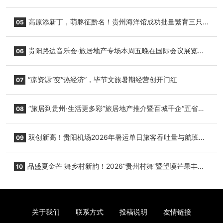
复航
高原添新丁，萌豚征黔名！贵州海洋馆成功批量繁育三只
05
小海豚，邀您为“高原宝宝”起名
贵阳路边音乐会·旅居地产专场本周五晚在国际会议展览中
06
心举行
“凉资源”变“热经济”，毕节文旅暑期经营创开门红
07
“旅居到贵州·生活更多彩”旅居地产推介暨百城千企“五省
08
+1”房地产联展联销活动在贵阳盛大启幕
双创新高！贵阳机场2026年暑运单日旅客吞吐量与航班起
09
降架次齐破纪录
品盛夏金芒 舞乡村新韵！2026“贵州村舞”暨望谟芒果丰收
10
季促消费活动盛大启幕
关于我们
联系方式
投稿说明
友情链接