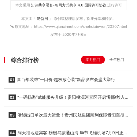
本文采用
知识共享署名-相同方式共享 4.0 国际许可协议
进行许可
本文由「
黔新网
」 原创或整理后发布，欢迎分享和转发。
原文地址： https://www.qianxinnet.com/shehuixinwen/23207.html
发布于 2020年7月6日
综合排行榜
本月热门
全年热门
喜百年装饰“一口价·超极放心装”新品发布会盛大举行
01
“一码畅游”赋能服务升级！贵阳桃源河景区开启“刷脸秒入
02
园”智慧游玩新模式
活鳗出口单次最大运量！贵州民航集团顺利保障贵阳至胡
03
志明国际生鲜货运任务
洞天福地迎宾客·磅礴乌蒙通山海 毕节飞雄机场7月9日正式
04