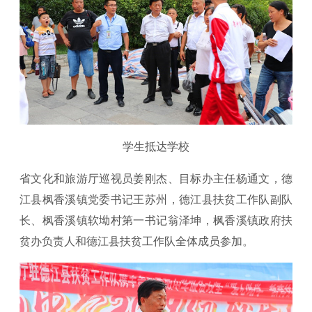
学生抵达学校
省文化和旅游厅巡视员姜刚杰、目标办主任杨通文，德
江县枫香溪镇党委书记王苏州，德江县扶贫工作队副队
长、枫香溪镇软坳村第一书记翁泽坤，枫香溪镇政府扶
贫办负责人和德江县扶贫工作队全体成员参加。