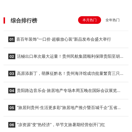
综合排行榜
本月热门
全年热门
喜百年装饰“一口价·超极放心装”新品发布会盛大举行
01
活鳗出口单次最大运量！贵州民航集团顺利保障贵阳至胡
02
志明国际生鲜货运任务
高原添新丁，萌豚征黔名！贵州海洋馆成功批量繁育三只
03
小海豚，邀您为“高原宝宝”起名
贵阳路边音乐会·旅居地产专场本周五晚在国际会议展览中
04
心举行
“旅居到贵州·生活更多彩”旅居地产推介暨百城千企“五省
05
+1”房地产联展联销活动在贵阳盛大启幕
“凉资源”变“热经济”，毕节文旅暑期经营创开门红
06