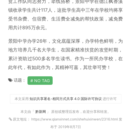
贫工作队同志努力，牵线搭桥，景阳中学在德江枫香溪
镇收录学生共计117人，这批学生高中三年在学校均将享
受书杂费、住宿费、生活费全减免的帮扶政策，减免费
用共计895万余元。
景阳中学办学26年，文化底蕴深厚，办学特色鲜明，为
地方培养几千名大学生，在国家精准扶贫的攻坚时期，
累计资助过500多名学生读书。作为一所民办学校，在
此年代，有如此作为，其精神可嘉，其壮举可赞！
话题：
NO TAG
本文采用
知识共享署名-相同方式共享 4.0 国际许可协议
进行许可
本文由「
黔新网
」 原创或整理后发布，欢迎分享和转发。
原文地址： https://www.qianxinnet.com/shehuixinwen/2316.html 发
布于 2019年8月7日