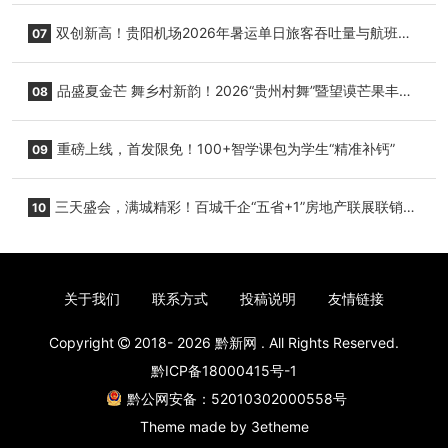
双创新高！贵阳机场2026年暑运单日旅客吞吐量与航班起
07
降架次齐破纪录
品盛夏金芒 舞乡村新韵！2026“贵州村舞”暨望谟芒果丰收
08
季促消费活动盛大启幕
重磅上线，首发限免！100+智学课包为学生“精准补钙”
09
三天盛会，满城精彩！百城千企“五省+1”房地产联展联销活
10
动圆满收官
关于我们
联系方式
投稿说明
友情链接
Copyright
2018- 2026
黔新网
. All Rights Reserved.
黔ICP备18000415号-1
黔公网安备：52010302000558号
Theme made by
3etheme