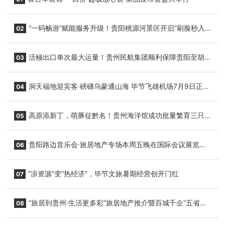
“一码畅游”赋能服务升级！贵阳桃源河景区开启“刷脸秒入
02
园”智慧游玩新模式
活鳗出口单次最大运量！贵州民航集团顺利保障贵阳至胡
03
志明国际生鲜货运任务
洞天福地迎宾客·磅礴乌蒙通山海 毕节飞雄机场7月9日正式
04
复航
高原添新丁，萌豚征黔名！贵州海洋馆成功批量繁育三只
05
小海豚，邀您为“高原宝宝”起名
贵阳路边音乐会·旅居地产专场本周五晚在国际会议展览中
06
心举行
“凉资源”变“热经济”，毕节文旅暑期经营创开门红
07
“旅居到贵州·生活更多彩”旅居地产推介暨百城千企“五省
08
+1”房地产联展联销活动在贵阳盛大启幕