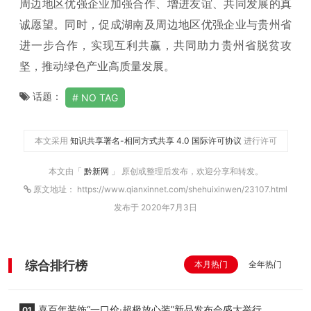
周边地区优强企业加强合作、增进友谊、共同发展的真
诚愿望。同时，促成湖南及周边地区优强企业与贵州省
进一步合作，实现互利共赢，共同助力贵州省脱贫攻
坚，推动绿色产业高质量发展。
话题：
NO TAG
本文采用
知识共享署名-相同方式共享 4.0 国际许可协议
进行许可
本文由「
黔新网
」 原创或整理后发布，欢迎分享和转发。
原文地址： https://www.qianxinnet.com/shehuixinwen/23107.html
发布于 2020年7月3日
综合排行榜
本月热门
全年热门
喜百年装饰“一口价·超极放心装”新品发布会盛大举行
01