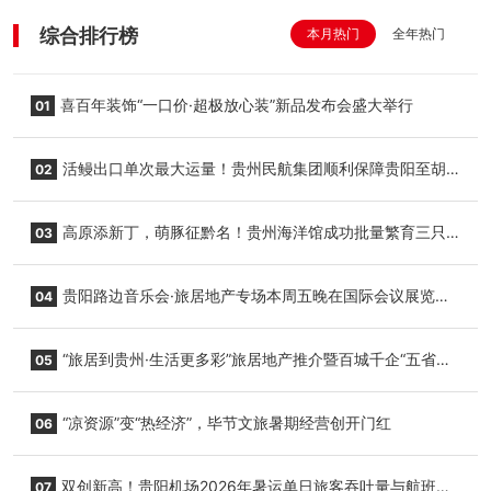
综合排行榜
本月热门
全年热门
喜百年装饰“一口价·超极放心装”新品发布会盛大举行
01
活鳗出口单次最大运量！贵州民航集团顺利保障贵阳至胡
02
志明国际生鲜货运任务
高原添新丁，萌豚征黔名！贵州海洋馆成功批量繁育三只
03
小海豚，邀您为“高原宝宝”起名
贵阳路边音乐会·旅居地产专场本周五晚在国际会议展览中
04
心举行
“旅居到贵州·生活更多彩”旅居地产推介暨百城千企“五省
05
+1”房地产联展联销活动在贵阳盛大启幕
“凉资源”变“热经济”，毕节文旅暑期经营创开门红
06
双创新高！贵阳机场2026年暑运单日旅客吞吐量与航班起
07