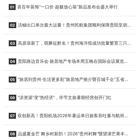
喜百年装饰“一口价·超极放心装”新品发布会盛大举行
01
活鳗出口单次最大运量！贵州民航集团顺利保障贵阳至胡
02
志明国际生鲜货运任务
高原添新丁，萌豚征黔名！贵州海洋馆成功批量繁育三只
03
小海豚，邀您为“高原宝宝”起名
贵阳路边音乐会·旅居地产专场本周五晚在国际会议展览中
04
心举行
“旅居到贵州·生活更多彩”旅居地产推介暨百城千企“五省
05
+1”房地产联展联销活动在贵阳盛大启幕
“凉资源”变“热经济”，毕节文旅暑期经营创开门红
06
双创新高！贵阳机场2026年暑运单日旅客吞吐量与航班起
07
降架次齐破纪录
品盛夏金芒 舞乡村新韵！2026“贵州村舞”暨望谟芒果丰收
08