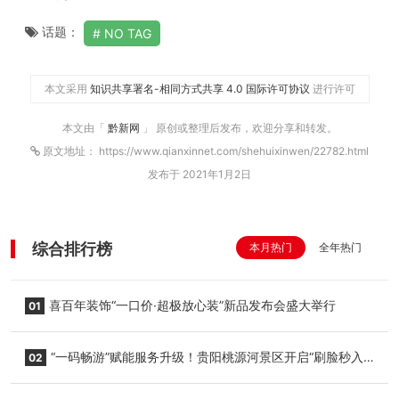
话题：
NO TAG
本文采用
知识共享署名-相同方式共享 4.0 国际许可协议
进行许可
本文由「
黔新网
」 原创或整理后发布，欢迎分享和转发。
原文地址： https://www.qianxinnet.com/shehuixinwen/22782.html
发布于 2021年1月2日
综合排行榜
本月热门
全年热门
喜百年装饰“一口价·超极放心装”新品发布会盛大举行
01
“一码畅游”赋能服务升级！贵阳桃源河景区开启“刷脸秒入
02
园”智慧游玩新模式