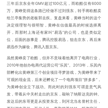
三年后京东全年GMV超过100亿元，而欧酷仅有6000
万，黄峥觉得这条路已经做不过刘强东，转手将欧酷卖
给兰亭集势的老板郭去疾。复盘来看，黄峥当时的这个
决定很理智与很明智，黄峥在估值最高的时候选择离
开，而那时上海还有家叫“易迅”的公司，也是类似定
位，后面的故事是，腾讯控股易迅，狙击京东，再后来
易迅作为嫁妆，腾讯入股京东。
虽然黄峥卖了欧酷，但并不意味着他离开了电商行业，
2010年他创办电商代运营公司“乐其”。2013年，乐其内
部孵化出黄峥第三个创业项目寻梦游戏，为黄峥带来了
可观的现金流，后来还孵化了一个电商项目“拼多多”，
为黄峥创业立下战功。而此时的刘强东可谓是意气风
发，带着从中关村走出的京东，敲响了纳斯达克的钟。
发达后的东哥更是从投资东北，到河北当名誉村主任，