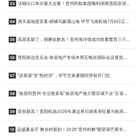
活鳗出口单次最大运量！贵州民航集团顺利保障贵阳至胡
03
志明国际生鲜货运任务
洞天福地迎宾客·磅礴乌蒙通山海 毕节飞雄机场7月9日正式
04
复航
高原添新丁，萌豚征黔名！贵州海洋馆成功批量繁育三只
05
小海豚，邀您为“高原宝宝”起名
贵阳路边音乐会·旅居地产专场本周五晚在国际会议展览中
06
心举行
“凉资源”变“热经济”，毕节文旅暑期经营创开门红
07
“旅居到贵州·生活更多彩”旅居地产推介暨百城千企“五省
08
+1”房地产联展联销活动在贵阳盛大启幕
双创新高！贵阳机场2026年暑运单日旅客吞吐量与航班起
09
降架次齐破纪录
品盛夏金芒 舞乡村新韵！2026“贵州村舞”暨望谟芒果丰收
10