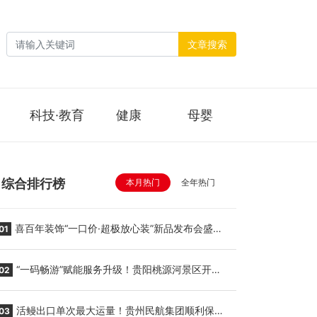
文章搜索
科技·教育
健康
母婴
综合排行榜
本月热门
全年热门
喜百年装饰“一口价·超极放心装”新品发布会盛大
01
举行
“一码畅游”赋能服务升级！贵阳桃源河景区开
02
启“刷脸秒入园”智慧游玩新模式
活鳗出口单次最大运量！贵州民航集团顺利保障
03