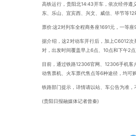
高铁运行，贵阳北14:43开车，依次经停
东、乐山、宜宾西、兴文、威信、毕节等12站
票价:这2对列车全程商务座1691元，一等座9
据介绍，这2对动车开行后，加上C6012
对，出发时间覆盖早上6点、10点和下午2
目前，通过铁路12306官网、12306手机客户
动售票机、火车票代售点等6种途径，均可
铁路部门提示，详情请以站、车公告为准，不清
(贵阳日报融媒体记者曾秦)