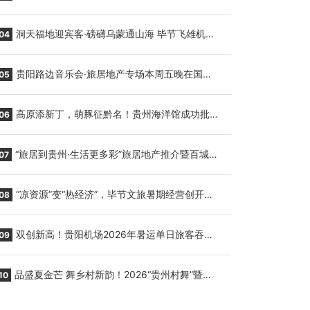
贵阳至胡志明国际生鲜货运任务
洞天福地迎宾客·磅礴乌蒙通山海 毕节飞雄机场
04
7月9日正式复航
贵阳路边音乐会·旅居地产专场本周五晚在国际
05
会议展览中心举行
高原添新丁，萌豚征黔名！贵州海洋馆成功批量
06
繁育三只小海豚，邀您为“高原宝宝”起名
“旅居到贵州·生活更多彩”旅居地产推介暨百城千
07
企“五省+1”房地产联展联销活动在贵阳盛大启幕
“凉资源”变“热经济”，毕节文旅暑期经营创开门
08
红
双创新高！贵阳机场2026年暑运单日旅客吞吐
09
量与航班起降架次齐破纪录
品盛夏金芒 舞乡村新韵！2026“贵州村舞”暨望
10
谟芒果丰收季促消费活动盛大启幕