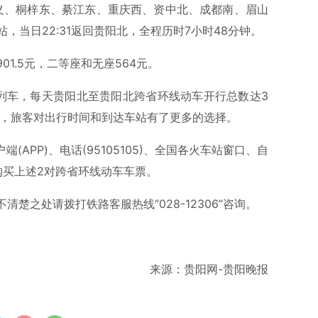
遵义、桐梓东、綦江东、重庆西、资中北、成都南、眉山
，当日22:31返回贵阳北，全程历时7小时48分钟。
01.5元，二等座和无座564元。
次列车，每天贵阳北至贵阳北跨省环线动车开行总数达3
点，旅客对出行时间和到达车站有了更多的选择。
端(APP)、电话(95105105)、全国各火车站窗口、自
购买上述2对跨省环线动车车票。
楚之处请拨打铁路客服热线“028-12306”咨询。
来源：贵阳网-贵阳晚报