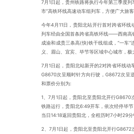
7月1日起，贵州铁路将执行今年第三季度列
市”高铁环线高速动车组列车，方便广大旅
今年4月11日，贵阳北站开行首对跨省环线动车C
列车经由全国首条跨省高铁环线——西南高
成渝和成贵三条高(快)铁干线组成，“一车
义、眉山、宜宾、毕节等区域中心城市，极
7月1日起，贵阳北站新开的2对跨省环线动
G8670次呈顺时针方向行驶，G8672
和票价分别为:
1、7月1日起，贵阳北至贵阳北开行G86
铁路运行，贵阳北6:49开车，依次经停毕
当日14:18返回贵阳北，全程历时7小时29
2、7月1日起，贵阳北至贵阳北开行G86