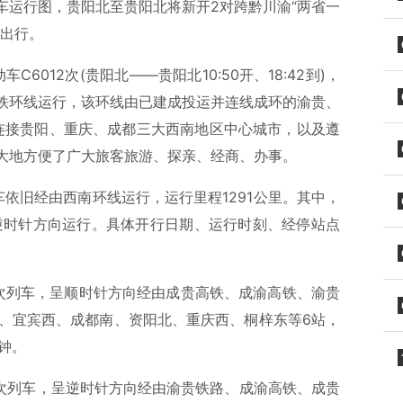
车运行图，贵阳北至贵阳北将新开2对跨黔川渝“两省一
客出行。
6012次(贵阳北——贵阳北10:50开、18:42到)，
铁环线运行，该环线由已建成投运并连线成环的渝贵、
”连接贵阳、重庆、成都三大西南地区中心城市，以及遵
大地方便了广大旅客旅游、探亲、经商、办事。
车依旧经由西南环线运行，运行里程1291公里。其中，
次呈逆时针方向运行。具体开行日期、运行时刻、经停站点
70次列车，呈顺时针方向经由成贵高铁、成渝高铁、渝贵
节、宜宾西、成都南、资阳北、重庆西、桐梓东等6站，
分钟。
72次列车，呈逆时针方向经由渝贵铁路、成渝高铁、成贵