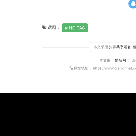
话题：
NO TAG
本文采用
知识共享署名-相
本文由「
黔新网
」 
原文地址： https://www.qianxinnet.