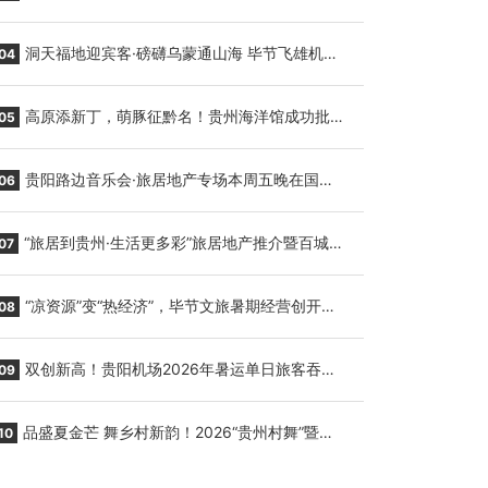
贵阳至胡志明国际生鲜货运任务
洞天福地迎宾客·磅礴乌蒙通山海 毕节飞雄机场
04
7月9日正式复航
高原添新丁，萌豚征黔名！贵州海洋馆成功批量
05
繁育三只小海豚，邀您为“高原宝宝”起名
贵阳路边音乐会·旅居地产专场本周五晚在国际
06
会议展览中心举行
“旅居到贵州·生活更多彩”旅居地产推介暨百城千
07
企“五省+1”房地产联展联销活动在贵阳盛大启幕
“凉资源”变“热经济”，毕节文旅暑期经营创开门
08
红
双创新高！贵阳机场2026年暑运单日旅客吞吐
09
量与航班起降架次齐破纪录
品盛夏金芒 舞乡村新韵！2026“贵州村舞”暨望
10
谟芒果丰收季促消费活动盛大启幕