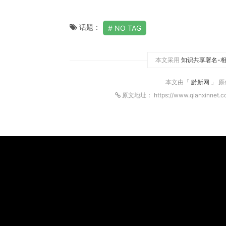
话题：
NO TAG
本文采用
知识共享署名-相
本文由「
黔新网
」 
原文地址： https://www.qianxinnet.