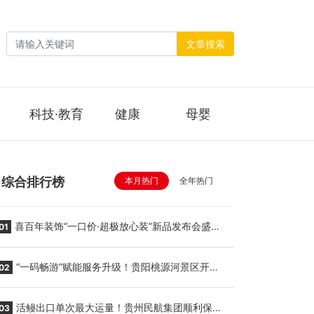
文章搜索
科技·教育
健康
母婴
综合排行榜
本月热门
全年热门
喜百年装饰“一口价·超极放心装”新品发布会盛大
01
举行
“一码畅游”赋能服务升级！贵阳桃源河景区开
02
启“刷脸秒入园”智慧游玩新模式
活鳗出口单次最大运量！贵州民航集团顺利保障
03