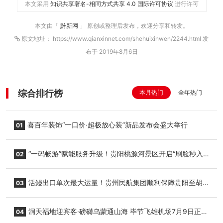
本文采用
知识共享署名-相同方式共享 4.0 国际许可协议
进行许可
本文由「
黔新网
」 原创或整理后发布，欢迎分享和转发。
原文地址： https://www.qianxinnet.com/shehuixinwen/2244.html 发
布于 2019年8月6日
综合排行榜
本月热门
全年热门
喜百年装饰“一口价·超极放心装”新品发布会盛大举行
01
“一码畅游”赋能服务升级！贵阳桃源河景区开启“刷脸秒入
02
园”智慧游玩新模式
活鳗出口单次最大运量！贵州民航集团顺利保障贵阳至胡
03
志明国际生鲜货运任务
洞天福地迎宾客·磅礴乌蒙通山海 毕节飞雄机场7月9日正式
04