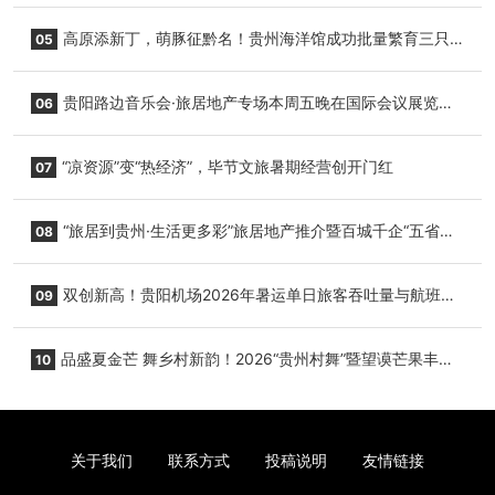
复航
高原添新丁，萌豚征黔名！贵州海洋馆成功批量繁育三只
05
小海豚，邀您为“高原宝宝”起名
贵阳路边音乐会·旅居地产专场本周五晚在国际会议展览中
06
心举行
“凉资源”变“热经济”，毕节文旅暑期经营创开门红
07
“旅居到贵州·生活更多彩”旅居地产推介暨百城千企“五省
08
+1”房地产联展联销活动在贵阳盛大启幕
双创新高！贵阳机场2026年暑运单日旅客吞吐量与航班起
09
降架次齐破纪录
品盛夏金芒 舞乡村新韵！2026“贵州村舞”暨望谟芒果丰收
10
季促消费活动盛大启幕
关于我们
联系方式
投稿说明
友情链接