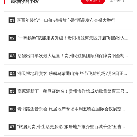
综合排行榜
本月热门
全年热门
喜百年装饰“一口价·超极放心装”新品发布会盛大举行
01
“一码畅游”赋能服务升级！贵阳桃源河景区开启“刷脸秒入
02
园”智慧游玩新模式
活鳗出口单次最大运量！贵州民航集团顺利保障贵阳至胡
03
志明国际生鲜货运任务
洞天福地迎宾客·磅礴乌蒙通山海 毕节飞雄机场7月9日正式
04
复航
高原添新丁，萌豚征黔名！贵州海洋馆成功批量繁育三只
05
小海豚，邀您为“高原宝宝”起名
贵阳路边音乐会·旅居地产专场本周五晚在国际会议展览中
06
心举行
“旅居到贵州·生活更多彩”旅居地产推介暨百城千企“五省
07