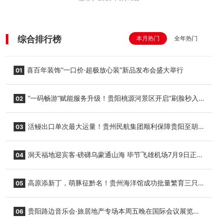
综合排行榜
本月热门
全年热门
喜百年装饰“一口价·超极放心装”新品发布会盛大举行
01
“一码畅游”赋能服务升级！贵阳桃源河景区开启“刷脸秒入
02
园”智慧游玩新模式
活鳗出口单次最大运量！贵州民航集团顺利保障贵阳至胡
03
志明国际生鲜货运任务
洞天福地迎宾客·磅礴乌蒙通山海 毕节飞雄机场7月9日正式
04
复航
高原添新丁，萌豚征黔名！贵州海洋馆成功批量繁育三只
05
小海豚，邀您为“高原宝宝”起名
贵阳路边音乐会·旅居地产专场本周五晚在国际会议展览中
06