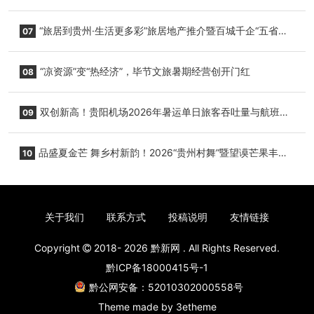
心举行
“旅居到贵州·生活更多彩”旅居地产推介暨百城千企“五省
07
+1”房地产联展联销活动在贵阳盛大启幕
“凉资源”变“热经济”，毕节文旅暑期经营创开门红
08
双创新高！贵阳机场2026年暑运单日旅客吞吐量与航班起
09
降架次齐破纪录
品盛夏金芒 舞乡村新韵！2026“贵州村舞”暨望谟芒果丰收
10
季促消费活动盛大启幕
关于我们
联系方式
投稿说明
友情链接
Copyright
2018- 2026
黔新网
. All Rights Reserved.
黔ICP备18000415号-1
黔公网安备：52010302000558号
Theme made by
3etheme