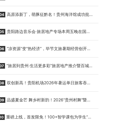
7月9日正式复航
高原添新丁，萌豚征黔名！贵州海洋馆成功批量
04
繁育三只小海豚，邀您为“高原宝宝”起名
贵阳路边音乐会·旅居地产专场本周五晚在国际
05
会议展览中心举行
“凉资源”变“热经济”，毕节文旅暑期经营创开门
06
红
“旅居到贵州·生活更多彩”旅居地产推介暨百城千
07
企“五省+1”房地产联展联销活动在贵阳盛大启幕
双创新高！贵阳机场2026年暑运单日旅客吞吐
08
量与航班起降架次齐破纪录
品盛夏金芒 舞乡村新韵！2026“贵州村舞”暨望
09
谟芒果丰收季促消费活动盛大启幕
重磅上线，首发限免！100+智学课包为学生“精
10
准补钙”