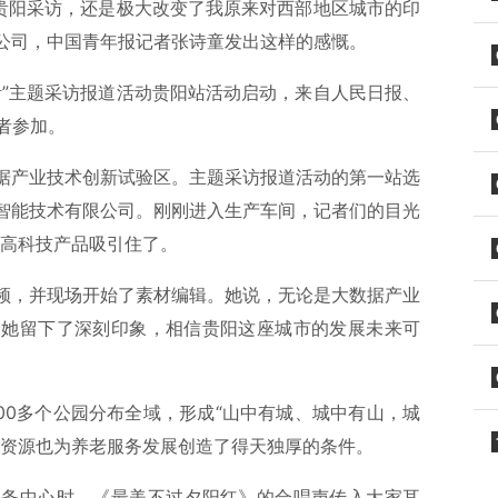
到贵阳采访，还是极大改变了我原来对西部地区城市的印
限公司，中国青年报记者张诗童发出这样的感慨。
活”主题采访报道活动贵阳站活动启动，来自人民日报、
者参加。
据产业技术创新试验区。主题采访报道活动的第一站选
智能技术有限公司。刚刚进入生产车间，记者们的目光
列高科技产品吸引住了。
频，并现场开始了素材编辑。她说，无论是大数据产业
给她留下了深刻印象，相信贵阳这座城市的发展未来可
000多个公园分布全域，形成“山中有城、城中有山，城
然资源也为养老服务发展创造了得天独厚的条件。
服务中心时，《最美不过夕阳红》的合唱声传入大家耳