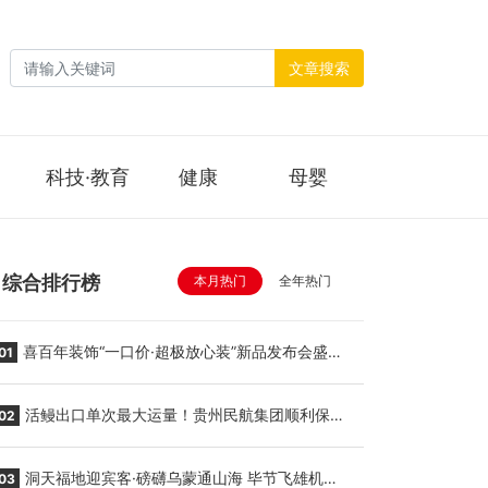
文章搜索
科技·教育
健康
母婴
综合排行榜
本月热门
全年热门
喜百年装饰“一口价·超极放心装”新品发布会盛大
01
举行
活鳗出口单次最大运量！贵州民航集团顺利保障
02
贵阳至胡志明国际生鲜货运任务
洞天福地迎宾客·磅礴乌蒙通山海 毕节飞雄机场
03