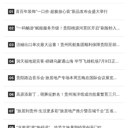
喜百年装饰“一口价·超极放心装”新品发布会盛大举行
01
“一码畅游”赋能服务升级！贵阳桃源河景区开启“刷脸秒入
02
园”智慧游玩新模式
活鳗出口单次最大运量！贵州民航集团顺利保障贵阳至胡
03
志明国际生鲜货运任务
洞天福地迎宾客·磅礴乌蒙通山海 毕节飞雄机场7月9日正式
04
复航
贵阳路边音乐会·旅居地产专场本周五晚在国际会议展览中
05
心举行
高原添新丁，萌豚征黔名！贵州海洋馆成功批量繁育三只
06
小海豚，邀您为“高原宝宝”起名
“旅居到贵州·生活更多彩”旅居地产推介暨百城千企“五省
07
+1”房地产联展联销活动在贵阳盛大启幕
“凉资源”变“热经济”，毕节文旅暑期经营创开门红
08