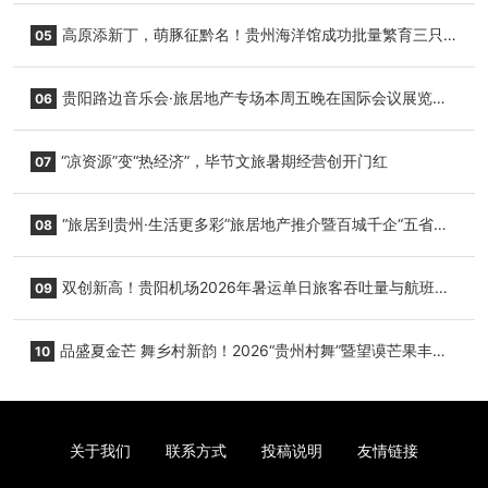
复航
高原添新丁，萌豚征黔名！贵州海洋馆成功批量繁育三只
05
小海豚，邀您为“高原宝宝”起名
贵阳路边音乐会·旅居地产专场本周五晚在国际会议展览中
06
心举行
“凉资源”变“热经济”，毕节文旅暑期经营创开门红
07
“旅居到贵州·生活更多彩”旅居地产推介暨百城千企“五省
08
+1”房地产联展联销活动在贵阳盛大启幕
双创新高！贵阳机场2026年暑运单日旅客吞吐量与航班起
09
降架次齐破纪录
品盛夏金芒 舞乡村新韵！2026“贵州村舞”暨望谟芒果丰收
10
季促消费活动盛大启幕
关于我们
联系方式
投稿说明
友情链接