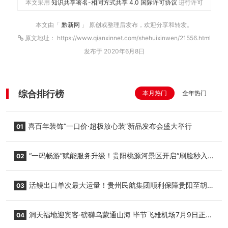
本文采用
知识共享署名-相同方式共享 4.0 国际许可协议
进行许可
本文由「
黔新网
」 原创或整理后发布，欢迎分享和转发。
原文地址： https://www.qianxinnet.com/shehuixinwen/21556.html
发布于 2020年6月8日
综合排行榜
本月热门
全年热门
喜百年装饰“一口价·超极放心装”新品发布会盛大举行
01
“一码畅游”赋能服务升级！贵阳桃源河景区开启“刷脸秒入
02
园”智慧游玩新模式
活鳗出口单次最大运量！贵州民航集团顺利保障贵阳至胡
03
志明国际生鲜货运任务
洞天福地迎宾客·磅礴乌蒙通山海 毕节飞雄机场7月9日正式
04