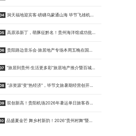
贵阳至胡志明国际生鲜货运任务
洞天福地迎宾客·磅礴乌蒙通山海 毕节飞雄机场
04
7月9日正式复航
高原添新丁，萌豚征黔名！贵州海洋馆成功批量
05
繁育三只小海豚，邀您为“高原宝宝”起名
贵阳路边音乐会·旅居地产专场本周五晚在国际
06
会议展览中心举行
“旅居到贵州·生活更多彩”旅居地产推介暨百城千
07
企“五省+1”房地产联展联销活动在贵阳盛大启幕
“凉资源”变“热经济”，毕节文旅暑期经营创开门
08
红
双创新高！贵阳机场2026年暑运单日旅客吞吐
09
量与航班起降架次齐破纪录
品盛夏金芒 舞乡村新韵！2026“贵州村舞”暨望
10
谟芒果丰收季促消费活动盛大启幕