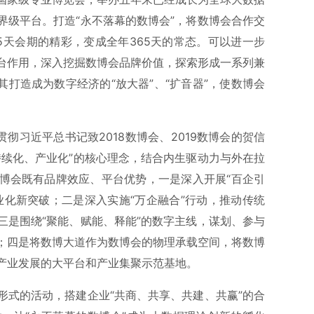
界级平台。打造“永不落幕的数博会”，将数博会合作交
5天会期的精彩，变成全年365天的常态。可以进一步
台作用，深入挖掘数博会品牌价值，探索形成一系列兼
其打造成为数字经济的“放大器”、“扩音器”，使数博会
彻习近平总书记致2018数博会、2019数博会的贺信
持续化、产业化”的核心理念，结合内生驱动力与外在拉
博会既有品牌效应、平台优势，一是深入开展“百企引
业化新突破；二是深入实施“万企融合”行动，推动传统
三是围绕“聚能、赋能、释能”的数字主线，谋划、参与
；四是将数博大道作为数博会的物理承载空间，将数博
产业发展的大平台和产业集聚示范基地。
形式的活动，搭建企业“共商、共享、共建、共赢”的合