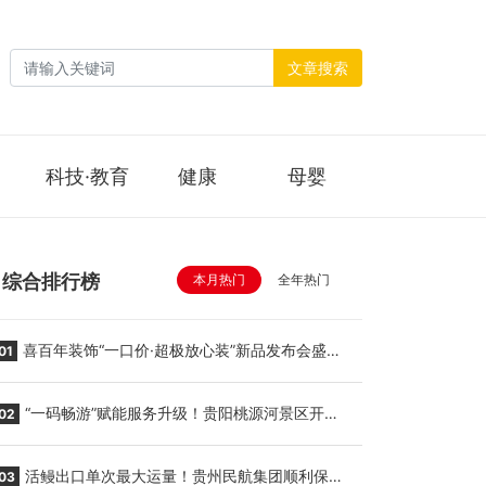
文章搜索
科技·教育
健康
母婴
综合排行榜
本月热门
全年热门
喜百年装饰“一口价·超极放心装”新品发布会盛大
01
举行
“一码畅游”赋能服务升级！贵阳桃源河景区开
02
启“刷脸秒入园”智慧游玩新模式
活鳗出口单次最大运量！贵州民航集团顺利保障
03