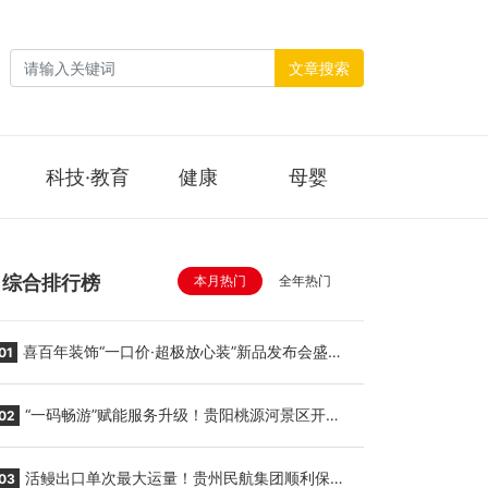
文章搜索
科技·教育
健康
母婴
综合排行榜
本月热门
全年热门
喜百年装饰“一口价·超极放心装”新品发布会盛大
01
举行
“一码畅游”赋能服务升级！贵阳桃源河景区开
02
启“刷脸秒入园”智慧游玩新模式
活鳗出口单次最大运量！贵州民航集团顺利保障
03