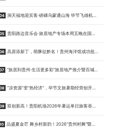
贵阳至胡志明国际生鲜货运任务
洞天福地迎宾客·磅礴乌蒙通山海 毕节飞雄机场
04
7月9日正式复航
贵阳路边音乐会·旅居地产专场本周五晚在国际
05
会议展览中心举行
高原添新丁，萌豚征黔名！贵州海洋馆成功批量
06
繁育三只小海豚，邀您为“高原宝宝”起名
“旅居到贵州·生活更多彩”旅居地产推介暨百城千
07
企“五省+1”房地产联展联销活动在贵阳盛大启幕
“凉资源”变“热经济”，毕节文旅暑期经营创开门
08
红
双创新高！贵阳机场2026年暑运单日旅客吞吐
09
量与航班起降架次齐破纪录
品盛夏金芒 舞乡村新韵！2026“贵州村舞”暨望
10
谟芒果丰收季促消费活动盛大启幕