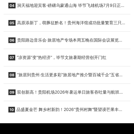
志明国际生鲜货运任务
洞天福地迎宾客·磅礴乌蒙通山海 毕节飞雄机场7月9日正式
04
复航
高原添新丁，萌豚征黔名！贵州海洋馆成功批量繁育三只
05
小海豚，邀您为“高原宝宝”起名
贵阳路边音乐会·旅居地产专场本周五晚在国际会议展览中
06
心举行
“凉资源”变“热经济”，毕节文旅暑期经营创开门红
07
“旅居到贵州·生活更多彩”旅居地产推介暨百城千企“五省
08
+1”房地产联展联销活动在贵阳盛大启幕
双创新高！贵阳机场2026年暑运单日旅客吞吐量与航班起
09
降架次齐破纪录
品盛夏金芒 舞乡村新韵！2026“贵州村舞”暨望谟芒果丰收
10
季促消费活动盛大启幕