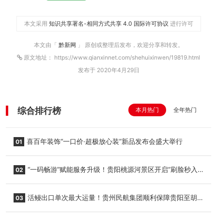
本文采用
知识共享署名-相同方式共享 4.0 国际许可协议
进行许可
本文由「
黔新网
」 原创或整理后发布，欢迎分享和转发。
原文地址： https://www.qianxinnet.com/shehuixinwen/19819.html
发布于 2020年4月29日
综合排行榜
本月热门
全年热门
喜百年装饰“一口价·超极放心装”新品发布会盛大举行
01
“一码畅游”赋能服务升级！贵阳桃源河景区开启“刷脸秒入
02
园”智慧游玩新模式
活鳗出口单次最大运量！贵州民航集团顺利保障贵阳至胡
03