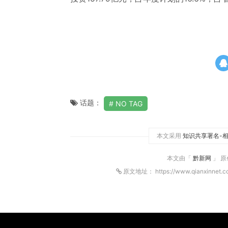
话题：
NO TAG
本文采用
知识共享署名-相
本文由「
黔新网
」 
原文地址： https://www.qianxinnet.