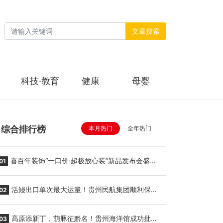
文章搜索
科技·教育
健康
母婴
综合排行榜
本月热门
全年热门
喜百年装饰“一口价·超极放心装”新品发布会盛大
01
举行
活鳗出口单次最大运量！贵州民航集团顺利保障
02
贵阳至胡志明国际生鲜货运任务
高原添新丁，萌豚征黔名！贵州海洋馆成功批量
03