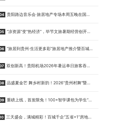
繁育三只小海豚，邀您为“高原宝宝”起名
贵阳路边音乐会·旅居地产专场本周五晚在国际
04
会议展览中心举行
“凉资源”变“热经济”，毕节文旅暑期经营创开门
05
红
“旅居到贵州·生活更多彩”旅居地产推介暨百城千
06
企“五省+1”房地产联展联销活动在贵阳盛大启幕
双创新高！贵阳机场2026年暑运单日旅客吞吐
07
量与航班起降架次齐破纪录
品盛夏金芒 舞乡村新韵！2026“贵州村舞”暨望
08
谟芒果丰收季促消费活动盛大启幕
重磅上线，首发限免！100+智学课包为学生“精
09
准补钙”
三天盛会，满城精彩！百城千企“五省+1”房地产
10
联展联销活动圆满收官