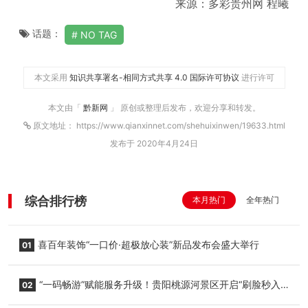
来源：多彩贵州网 程曦
话题：
NO TAG
本文采用
知识共享署名-相同方式共享 4.0 国际许可协议
进行许可
本文由「
黔新网
」 原创或整理后发布，欢迎分享和转发。
原文地址： https://www.qianxinnet.com/shehuixinwen/19633.html
发布于 2020年4月24日
综合排行榜
本月热门
全年热门
喜百年装饰“一口价·超极放心装”新品发布会盛大举行
01
“一码畅游”赋能服务升级！贵阳桃源河景区开启“刷脸秒入
02