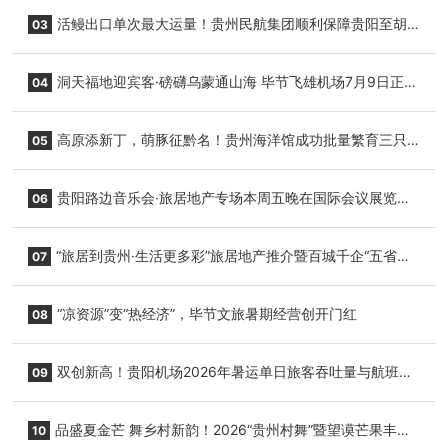
园”智慧游玩新模式
活鳗出口单次最大运量！贵州民航集团顺利保障贵阳至胡
03
志明国际生鲜货运任务
洞天福地迎宾客·磅礴乌蒙通山海 毕节飞雄机场7月9日正式
04
复航
高原添新丁，萌豚征黔名！贵州海洋馆成功批量繁育三只
05
小海豚，邀您为“高原宝宝”起名
贵阳路边音乐会·旅居地产专场本周五晚在国际会议展览中
06
心举行
“旅居到贵州·生活更多彩”旅居地产推介暨百城千企“五省
07
+1”房地产联展联销活动在贵阳盛大启幕
“凉资源”变“热经济”，毕节文旅暑期经营创开门红
08
双创新高！贵阳机场2026年暑运单日旅客吞吐量与航班起
09
降架次齐破纪录
品盛夏金芒 舞乡村新韵！2026“贵州村舞”暨望谟芒果丰收
10