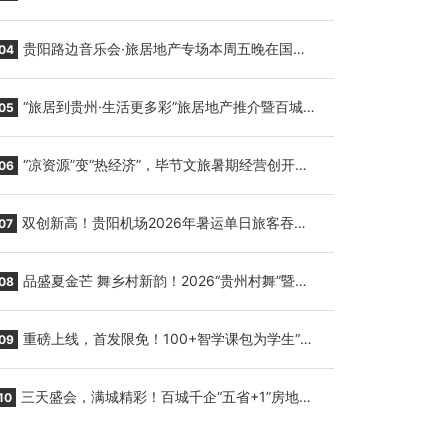
繁育三只小海豚，邀您为“高原宝宝”起名
贵阳路边音乐会·旅居地产专场本周五晚在国际
04
会议展览中心举行
“旅居到贵州·生活更多彩”旅居地产推介暨百城千
05
企“五省+1”房地产联展联销活动在贵阳盛大启幕
“凉资源”变“热经济”，毕节文旅暑期经营创开门
06
红
双创新高！贵阳机场2026年暑运单日旅客吞吐
07
量与航班起降架次齐破纪录
品盛夏金芒 舞乡村新韵！2026“贵州村舞”暨望
08
谟芒果丰收季促消费活动盛大启幕
重磅上线，首发限免！100+智学课包为学生“精
09
准补钙”
三天盛会，满城精彩！百城千企“五省+1”房地产
10
联展联销活动圆满收官