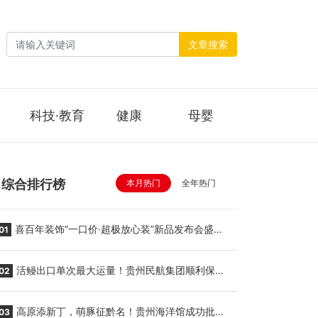
文章搜索
科技·教育
健康
母婴
综合排行榜
本月热门
全年热门
喜百年装饰“一口价·超极放心装”新品发布会盛大
01
举行
活鳗出口单次最大运量！贵州民航集团顺利保障
02
贵阳至胡志明国际生鲜货运任务
高原添新丁，萌豚征黔名！贵州海洋馆成功批量
03