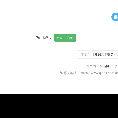
话题：
NO TAG
本文采用
知识共享署名-相
本文由「
黔新网
」 
原文地址： https://www.qianxinnet.