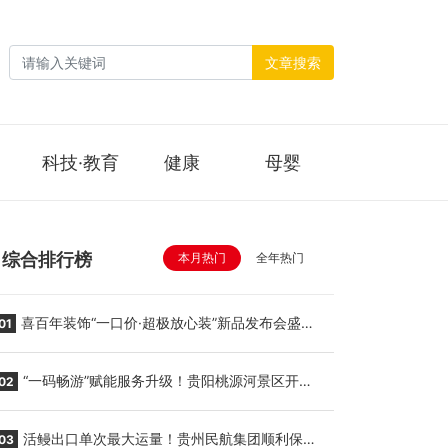
文章搜索
科技·教育
健康
母婴
综合排行榜
本月热门
全年热门
喜百年装饰“一口价·超极放心装”新品发布会盛大
01
举行
“一码畅游”赋能服务升级！贵阳桃源河景区开
02
启“刷脸秒入园”智慧游玩新模式
活鳗出口单次最大运量！贵州民航集团顺利保障
03