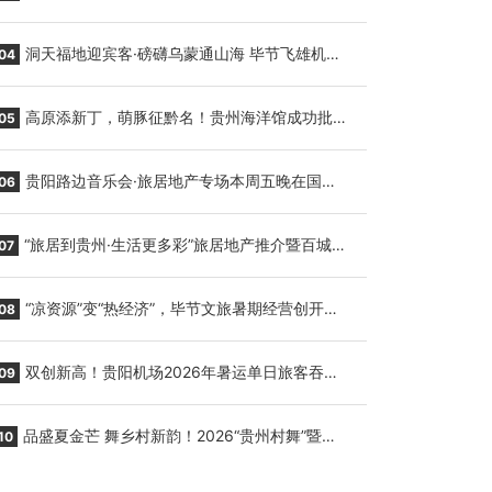
贵阳至胡志明国际生鲜货运任务
洞天福地迎宾客·磅礴乌蒙通山海 毕节飞雄机场
04
7月9日正式复航
高原添新丁，萌豚征黔名！贵州海洋馆成功批量
05
繁育三只小海豚，邀您为“高原宝宝”起名
贵阳路边音乐会·旅居地产专场本周五晚在国际
06
会议展览中心举行
“旅居到贵州·生活更多彩”旅居地产推介暨百城千
07
企“五省+1”房地产联展联销活动在贵阳盛大启幕
“凉资源”变“热经济”，毕节文旅暑期经营创开门
08
红
双创新高！贵阳机场2026年暑运单日旅客吞吐
09
量与航班起降架次齐破纪录
品盛夏金芒 舞乡村新韵！2026“贵州村舞”暨望
10
谟芒果丰收季促消费活动盛大启幕