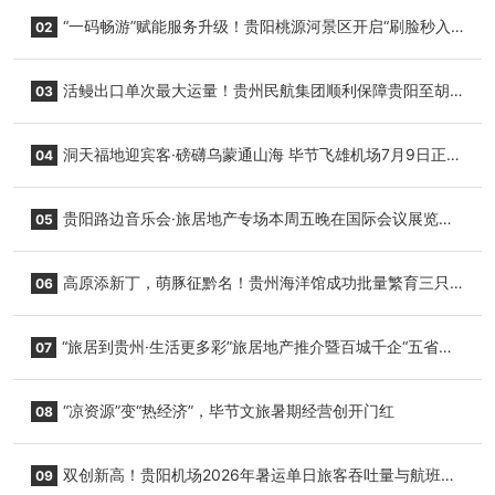
“一码畅游”赋能服务升级！贵阳桃源河景区开启“刷脸秒入
02
园”智慧游玩新模式
活鳗出口单次最大运量！贵州民航集团顺利保障贵阳至胡
03
志明国际生鲜货运任务
洞天福地迎宾客·磅礴乌蒙通山海 毕节飞雄机场7月9日正式
04
复航
贵阳路边音乐会·旅居地产专场本周五晚在国际会议展览中
05
心举行
高原添新丁，萌豚征黔名！贵州海洋馆成功批量繁育三只
06
小海豚，邀您为“高原宝宝”起名
“旅居到贵州·生活更多彩”旅居地产推介暨百城千企“五省
07
+1”房地产联展联销活动在贵阳盛大启幕
“凉资源”变“热经济”，毕节文旅暑期经营创开门红
08
双创新高！贵阳机场2026年暑运单日旅客吞吐量与航班起
09