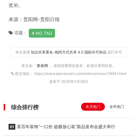
奖补。
来源：贵阳网-贵阳日报
话题：
NO TAG
本文采用
知识共享署名-相同方式共享 4.0 国际许可协议
进行许可
本文由「
黔新网
」 原创或整理后发布，欢迎分享和转发。
原文地址： https://www.qianxinnet.com/shehuixinwen/18941.html
发布于 2020年3月26日
综合排行榜
本月热门
全年热门
喜百年装饰“一口价·超极放心装”新品发布会盛大举行
01